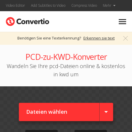
Video Editor
Add Subtitles to Video
Compress Video
Mehr
Benötigen Sie eine Texterkennung?
Erkennen sie text
PCD-zu-KWD-Konverter
Wandeln Sie Ihre pcd-Dateien online & kostenlos
in kwd um
Dateien wählen