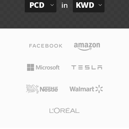
PCD
KWD
in