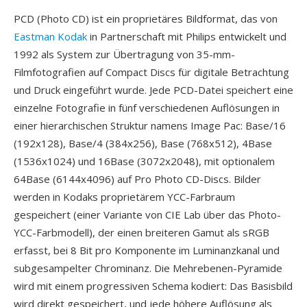
PCD (Photo CD) ist ein proprietäres Bildformat, das von
Eastman Kodak
in Partnerschaft mit Philips entwickelt und
1992 als System zur Übertragung von 35-mm-
Filmfotografien auf Compact Discs für digitale Betrachtung
und Druck eingeführt wurde. Jede PCD-Datei speichert eine
einzelne Fotografie in fünf verschiedenen Auflösungen in
einer hierarchischen Struktur namens Image Pac: Base/16
(192x128), Base/4 (384x256), Base (768x512), 4Base
(1536x1024) und 16Base (3072x2048), mit optionalem
64Base (6144x4096) auf Pro Photo CD-Discs. Bilder
werden in Kodaks proprietärem YCC-Farbraum
gespeichert (einer Variante von CIE Lab über das Photo-
YCC-Farbmodell), der einen breiteren Gamut als sRGB
erfasst, bei 8 Bit pro Komponente im Luminanzkanal und
subgesampelter Chrominanz. Die Mehrebenen-Pyramide
wird mit einem progressiven Schema kodiert: Das Basisbild
wird direkt gespeichert, und jede höhere Auflösung als