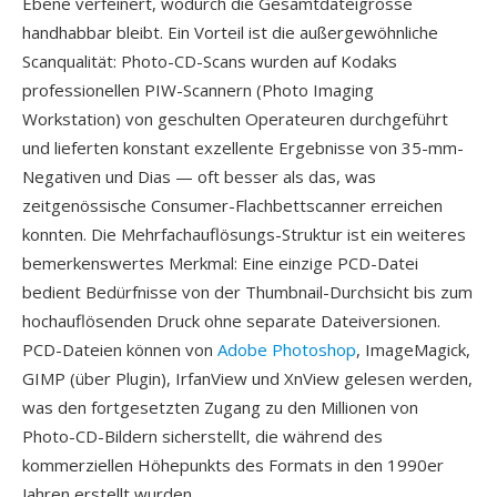
Ebene verfeinert, wodurch die Gesamtdateigrösse
handhabbar bleibt. Ein Vorteil ist die außergewöhnliche
Scanqualität: Photo-CD-Scans wurden auf Kodaks
professionellen PIW-Scannern (Photo Imaging
Workstation) von geschulten Operateuren durchgeführt
und lieferten konstant exzellente Ergebnisse von 35-mm-
Negativen und Dias — oft besser als das, was
zeitgenössische Consumer-Flachbettscanner erreichen
konnten. Die Mehrfachauflösungs-Struktur ist ein weiteres
bemerkenswertes Merkmal: Eine einzige PCD-Datei
bedient Bedürfnisse von der Thumbnail-Durchsicht bis zum
hochauflösenden Druck ohne separate Dateiversionen.
PCD-Dateien können von
Adobe Photoshop
, ImageMagick,
GIMP (über Plugin), IrfanView und XnView gelesen werden,
was den fortgesetzten Zugang zu den Millionen von
Photo-CD-Bildern sicherstellt, die während des
kommerziellen Höhepunkts des Formats in den 1990er
Jahren erstellt wurden.