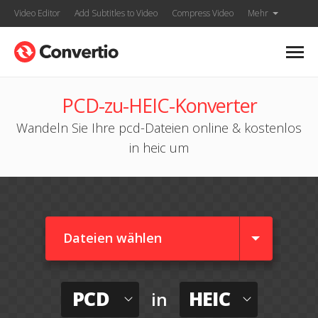
Video Editor
Add Subtitles to Video
Compress Video
Mehr
PCD-zu-HEIC-Konverter
Wandeln Sie Ihre pcd-Dateien online & kostenlos
in heic um
Dateien wählen
PCD
HEIC
in