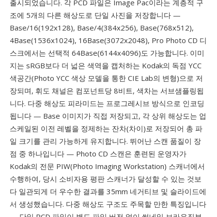
출시되었습니다. 각 PCD 파일은 Image Pac이라는 계층적 구
조에 5개의 다른 해상도로 단일 사진을 저장합니다 —
Base/16(192x128), Base/4(384x256), Base(768x512),
4Base(1536x1024), 16Base(3072x2048), Pro Photo CD 디
스크에서는 선택적 64Base(6144x4096)도 가능합니다. 이미
지는 sRGB보다 더 넓은 색역을 캡처하는 Kodak의 독점 YCC
색공간(Photo YCC 색상 모델을 통한 CIE Lab의 변형)으로 저
장되며, 휘도 채널은 컴포넌트당 8비트, 색차는 서브샘플링됩
니다. 다중 해상도 피라미드는 프로그레시브 방식으로 인코딩
됩니다 — Base 이미지가 직접 저장되고, 각 상위 해상도는 업
스케일된 이전 레벨을 정제하는 잔차(차이)로 저장되어 총 파
일 크기를 관리 가능하게 유지합니다. 뛰어난 스캔 품질이 장
점 중 하나입니다 — Photo CD 스캔은 훈련된 운영자가
Kodak의 전문 PIW(Photo Imaging Workstation) 스캐너에서
수행하여, 당시 소비자용 평판 스캐너가 달성할 수 있는 것보
다 일관되게 더 우수한 결과를 35mm 네거티브 및 슬라이드에
서 생성했습니다. 다중 해상도 구조도 주목할 만한 특징입니다
— 단일 PCD 파일이 별도 파일 버전 없이 썸네일 브라우징부