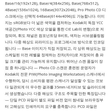
Base/16(192x128), Base/4(384x256), Base(768x512),
4Base(1536x1024), 16Base(3072x2048), Pro Photo CD 디
스크에서는 선택적 64Base(6144x4096)도 가능합니다. 이미
지는 sRGB보다 더 넓은 색역을 캡처하는 Kodak의 독점 YCC
색공간(Photo YCC 색상 모델을 통한 CIE Lab의 변형)으로 저
장되며, 휘도 채널은 컴포넌트당 8비트, 색차는 서브샘플링됩
니다. 다중 해상도 피라미드는 프로그레시브 방식으로 인코딩
됩니다 — Base 이미지가 직접 저장되고, 각 상위 해상도는 업
스케일된 이전 레벨을 정제하는 잔차(차이)로 저장되어 총 파
일 크기를 관리 가능하게 유지합니다. 뛰어난 스캔 품질이 장
점 중 하나입니다 — Photo CD 스캔은 훈련된 운영자가
Kodak의 전문 PIW(Photo Imaging Workstation) 스캐너에서
수행하여, 당시 소비자용 평판 스캐너가 달성할 수 있는 것보
다 일관되게 더 우수한 결과를 35mm 네거티브 및 슬라이드에
서 생성했습니다. 다중 해상도 구조도 주목할 만한 특징입니다
— 단일 PCD 파일이 별도 파일 버전 없이 썸네일 브라우징부
터 고해상도 인쇄까지의 요구를 충족합니다. PCD 파일은