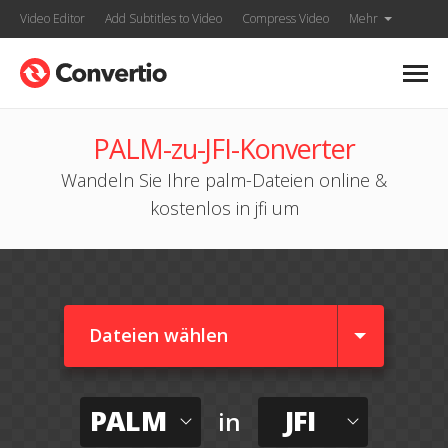
Video Editor
Add Subtitles to Video
Compress Video
Mehr
PALM-zu-JFI-Konverter
Wandeln Sie Ihre palm-Dateien online &
kostenlos in jfi um
Dateien wählen
PALM
JFI
in