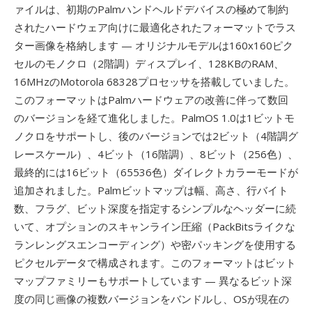
ァイルは、初期のPalmハンドヘルドデバイスの極めて制約
されたハードウェア向けに最適化されたフォーマットでラス
ター画像を格納します — オリジナルモデルは160x160ピク
セルのモノクロ（2階調）ディスプレイ、128KBのRAM、
16MHzのMotorola 68328プロセッサを搭載していました。
このフォーマットはPalmハードウェアの改善に伴って数回
のバージョンを経て進化しました。PalmOS 1.0は1ビットモ
ノクロをサポートし、後のバージョンでは2ビット（4階調グ
レースケール）、4ビット（16階調）、8ビット（256色）、
最終的には16ビット（65536色）ダイレクトカラーモードが
追加されました。Palmビットマップは幅、高さ、行バイト
数、フラグ、ビット深度を指定するシンプルなヘッダーに続
いて、オプションのスキャンライン圧縮（PackBitsライクな
ランレングスエンコーディング）や密パッキングを使用する
ピクセルデータで構成されます。このフォーマットはビット
マップファミリーもサポートしています — 異なるビット深
度の同じ画像の複数バージョンをバンドルし、OSが現在の