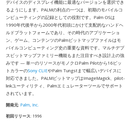
デバイスのディスプレイ機能に最適なバージョンを選択でき
るようにします。PALMの利点の一つは、初期のモバイルコ
ンピューティングの記録としての役割です。Palm OSは
1990年代後半から2000年代初頭にかけて支配的なハンドヘ
ルドプラットフォームであり、その時代のアプリケーショ
ン、ゲーム、コンテンツのPalmビットマップファイルはモ
バイルコンピューティング史の重要な資料です。マルチデプ
スビットマップファミリー機能もまた注目すべき設計上の強
みです — 単一のリソースがモノクロPalm Pilotから16ビッ
トカラーの
Sony CLIE
やPalm Tungstまで幅広いデバイスに
対応できました。PALMビットマップはImageMagick、pilot-
linkユーティリティ、Palmエミュレーターツールでサポート
されています。
開発元
:
Palm, Inc.
初回リリース
: 1996