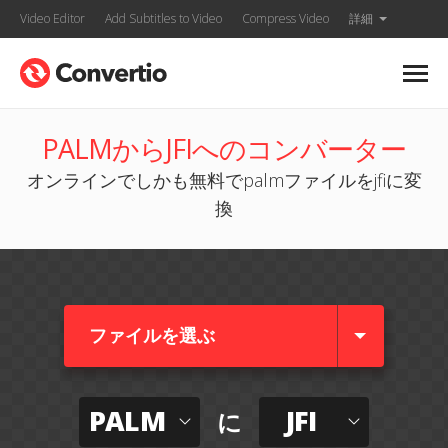
Video Editor
Add Subtitles to Video
Compress Video
詳細
PALMからJFIへのコンバーター
オンラインでしかも無料でpalmファイルをjfiに変
換
ファイルを選ぶ
PALM
JFI
に