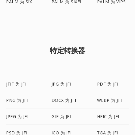
PALM 为 SIX
PALM 为 SIXEL
PALM 为 VIPS
特定转换器
JFIF 为 JFI
JPG 为 JFI
PDF 为 JFI
PNG 为 JFI
DOCX 为 JFI
WEBP 为 JFI
JPEG 为 JFI
GIF 为 JFI
HEIC 为 JFI
PSD 为 JFI
ICO 为 JFI
TGA 为 JFI