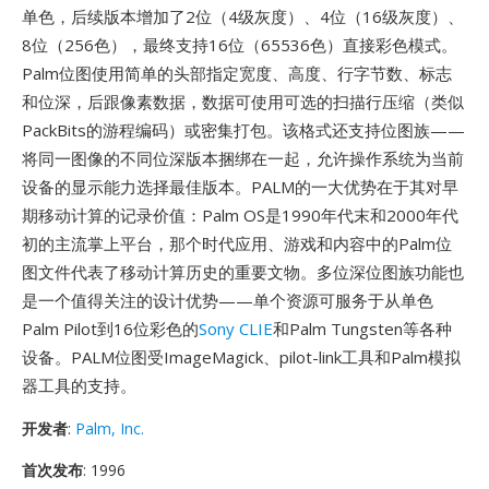
单色，后续版本增加了2位（4级灰度）、4位（16级灰度）、
8位（256色），最终支持16位（65536色）直接彩色模式。
Palm位图使用简单的头部指定宽度、高度、行字节数、标志
和位深，后跟像素数据，数据可使用可选的扫描行压缩（类似
PackBits的游程编码）或密集打包。该格式还支持位图族——
将同一图像的不同位深版本捆绑在一起，允许操作系统为当前
设备的显示能力选择最佳版本。PALM的一大优势在于其对早
期移动计算的记录价值：Palm OS是1990年代末和2000年代
初的主流掌上平台，那个时代应用、游戏和内容中的Palm位
图文件代表了移动计算历史的重要文物。多位深位图族功能也
是一个值得关注的设计优势——单个资源可服务于从单色
Palm Pilot到16位彩色的
Sony CLIE
和Palm Tungsten等各种
设备。PALM位图受ImageMagick、pilot-link工具和Palm模拟
器工具的支持。
开发者
:
Palm, Inc.
首次发布
: 1996