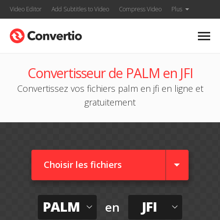
Video Editor
Add Subtitles to Video
Compress Video
Plus
Convertisseur de PALM en JFI
Convertissez vos fichiers palm en jfi en ligne et
gratuitement
Choisir les fichiers
PALM
JFI
en