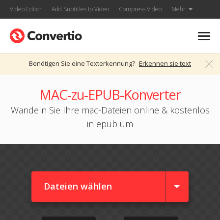
Video Editor
Add Subtitles to Video
Compress Video
Mehr
Benötigen Sie eine Texterkennung?
Erkennen sie text
MAC-zu-EPUB-Konverter
Wandeln Sie Ihre mac-Dateien online & kostenlos
in epub um
Dateien wählen