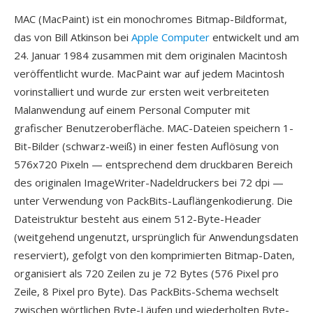
MAC (MacPaint) ist ein monochromes Bitmap-Bildformat,
das von Bill Atkinson bei
Apple Computer
entwickelt und am
24. Januar 1984 zusammen mit dem originalen Macintosh
veröffentlicht wurde. MacPaint war auf jedem Macintosh
vorinstalliert und wurde zur ersten weit verbreiteten
Malanwendung auf einem Personal Computer mit
grafischer Benutzeroberfläche. MAC-Dateien speichern 1-
Bit-Bilder (schwarz-weiß) in einer festen Auflösung von
576x720 Pixeln — entsprechend dem druckbaren Bereich
des originalen ImageWriter-Nadeldruckers bei 72 dpi —
unter Verwendung von PackBits-Lauflängenkodierung. Die
Dateistruktur besteht aus einem 512-Byte-Header
(weitgehend ungenutzt, ursprünglich für Anwendungsdaten
reserviert), gefolgt von den komprimierten Bitmap-Daten,
organisiert als 720 Zeilen zu je 72 Bytes (576 Pixel pro
Zeile, 8 Pixel pro Byte). Das PackBits-Schema wechselt
zwischen wörtlichen Byte-Läufen und wiederholten Byte-