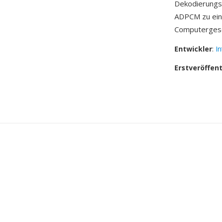
Dekodierungsp
ADPCM zu ein
Computergesc
Entwickler
:
I
Erstveröffen