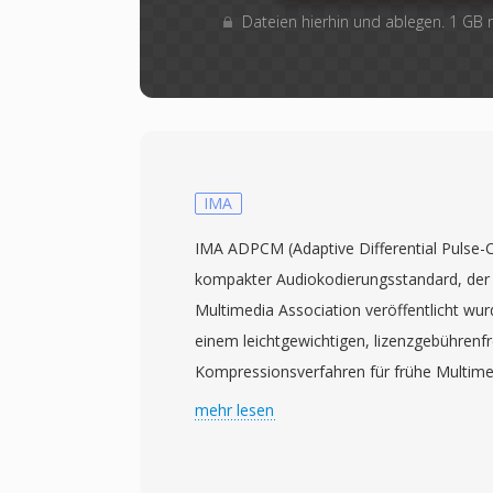
Dateien hierhin und ablegen. 1 GB
IMA
IMA ADPCM (Adaptive Differential Pulse-C
kompakter Audiokodierungsstandard, der 
Multimedia Association veröffentlicht w
einem leichtgewichtigen, lizenzgebührenfr
Kompressionsverfahren für frühe Multim
eingebettete Geräte zu entsprechen. Der 
mehr lesen
jedes Sample als 4-Bit-Nibble, das die qua
vorherigen Sample darstellt, während ein