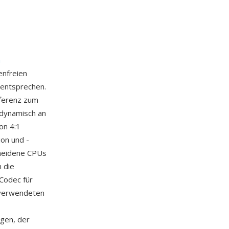
n
enfreien
 entsprechen.
fferenz zum
 dynamisch an
on 4:1
ion und -
cheidene CPUs
 die
Codec für
e verwendeten
ngen, der