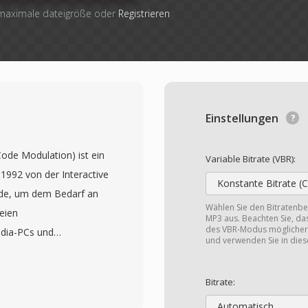
 maximale dateigröße oder
Registrieren
Einstellungen
ode Modulation) ist ein
Variable Bitrate (VBR):
1992 von der Interactive
Konstante Bitrate (
urde, um dem Bedarf an
Wählen Sie den Bitratenber
eien
MP3 aus. Beachten Sie, da
des VBR-Modus möglicherw
edia-PCs und
und verwenden Sie in die
Algorithmus kodiert
ntisierte Differenz zum
Bitrate:
e adaptive
Automatisch