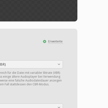
Erweiterte
CBR)
eich für die Datei mit variabler Bitrate (VBR)
ss einige ältere Audioplayer bei Verwendung
eise eine falsche Audiodateidauer anzeigen
sem Fall stattdessen den CBR-Modus.