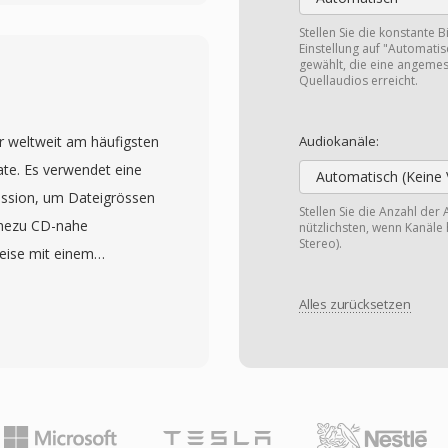
ie Signalamplitude
ionsverhältnis von 4:1
Stellen Sie die konstante B
Einstellung auf "Automatis
rfordert nur eine
gewählt, die eine angemes
Quellaudios erreicht.
ample sowie eine kleine
eidene CPUs der 1990er
er weltweit am häufigsten
. Das Format wurde tief
Audiokanäle:
te. Es verwendet eine
: Microsoft übernahm es
Automatisch (Keine 
ssion, um Dateigrössen
 Spiel-Engines nutzten
Stellen Sie die Anzahl der 
ahezu CD-nahe
 verwendeten es zur
nützlichsten, wenn Kanäle 
Stereo).
eise mit einem
tlos: die vorhersagbare
elt von der Fraunhofer-
rallokation in
Alles zurücksetzen
ren Wissenschaftlern,
erungspfad läuft auf 8-
-1-Spezifikation zum
ifikation machte IMA
önnen mit verschiedenen
mentierten Audio-
wischen 128 kbps und 320
Dateigröße und