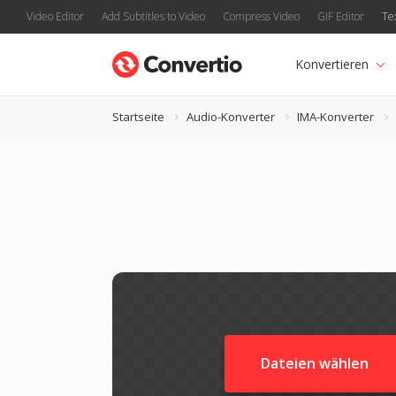
Video Editor
Add Subtitles to Video
Compress Video
GIF Editor
Te
Konvertieren
Startseite
Audio-Konverter
IMA-Konverter
Dateien wählen