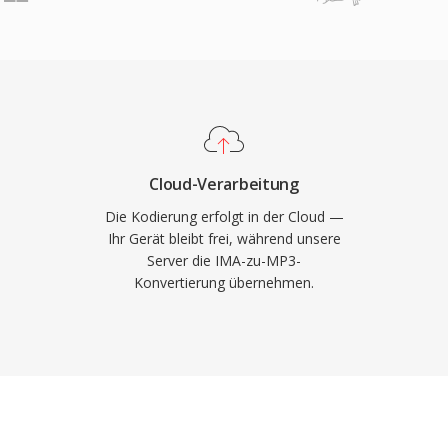
 Kompression, breite
grössen machten MP3 zur
ution und ermöglichen die
on Musik über das
rsell am breitesten
t praktisch allen
baren Geräten.
Cloud-Verarbeitung
Die Kodierung erfolgt in der Cloud —
Ihr Gerät bleibt frei, während unsere
Server die IMA-zu-MP3-
Konvertierung übernehmen.