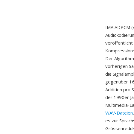
IMA ADPCM (Ad
Audiokodieru
veröffentlich
Kompressionsv
Der Algorithm
vorherigen Sa
die Signalamp
gegenüber 16-
Addition pro 
der 1990er Ja
Multimedia-La
WAV-Dateien
es zur Sprachs
Grössenredukt