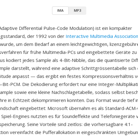
IMA
MP3
aptive Differential Pulse-Code Modulation) ist ein kompakter
ngsstandard, der 1992 von der
Interactive Multimedia Associatio
t wurde, um dem Bedarf an einem leichtgewichtigen, lizenzgebühr
erfahren für frühe Multimedia-PCs und eingebettete Geräte zu
us kodiert jedes Sample als 4-Bit-Nibble, das die quantisierte Di
mple darstellt, während eine adaptive Schrittgrössentabelle sich
litude anpasst — das ergibt ein festes Kompressionsverhältnis v
Bit-PCM. Die Dekodierung erfordert nur eine Integer-Multiplikat
Sample sowie eine kleine Nachschlagetabelle, sodass selbst bes
hre in Echtzeit dekomprimieren konnten. Das Format wurde tief in
ndschaft eingebettet: Microsoft übernahm es als Standard-ACM-
, Spiel-Engines nutzten es für Soundeffekte und Telefoniegerät
peicherung. Seine Vorteile sind zeitlos: die vorhersagbare 4:1-
ion vereinfacht die Pufferallokation in eingeschränkten Umgebu