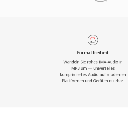
Audioklangtreü abzuwägen. Die effiziente
Gerätekompatibilität und geringen Datei
treibenden Kraft der digitalen Musikrevol
praktische Speicherung und Verbreitung v
Internet. Heute bleibt MP3 eines der unive
unterstützten Audioformate, kompatibel mi
Mediaplayern, Betriebssystemen und trag
Formatfreiheit
Wandeln Sie rohes IMA-Audio in
MP3 um — universelles
komprimiertes Audio auf modernen
Plattformen und Geräten nutzbar.