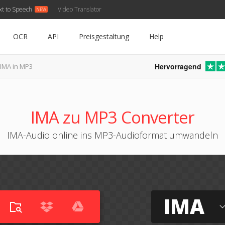
xt to Speech
Video Translator
OCR
API
Preisgestaltung
Help
Hervorragend
IMA in MP3
IMA zu MP3 Converter
IMA-Audio online ins MP3-Audioformat umwandeln
IMA