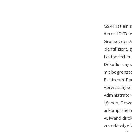
GSRT ist ein 
deren IP-Tele
Grösse, der A
identifiziert
Lautsprecher 
Dekodierungs
mit begrenzt
Bitstream-Par
Verwaltungsob
Administrator
können. Obwo
unkompliziert
Aufwand direk
zuverlässige