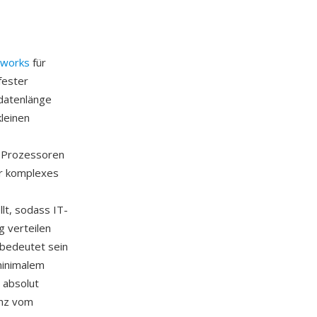
tworks
für
fester
zdatenlänge
kleinen
 Prozessoren
er komplexes
lt, sodass IT-
g verteilen
bedeutet sein
minimalem
 absolut
enz vom