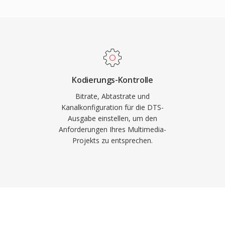
D Master Audio ergänzt
bitgenaue Wiedergabe bis
en zählen die breite
ielkonsolen und
eine robuste
Streamfehler kaschiert.
Kodierungs-Kontrolle
 für physische Medien
Bitrate, Abtastrate und
etet DTS einen
Kanalkonfiguration für die DTS-
Ausgabe einstellen, um den
zimmer.
Anforderungen Ihres Multimedia-
Projekts zu entsprechen.