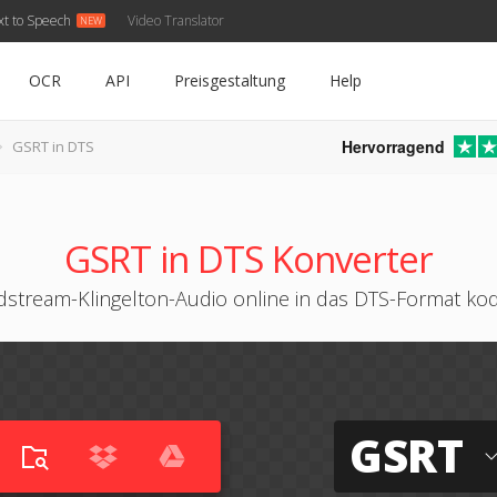
xt to Speech
Video Translator
OCR
API
Preisgestaltung
Help
Hervorragend
GSRT in DTS
GSRT in DTS Konverter
stream-Klingelton-Audio online in das DTS-Format ko
GSRT