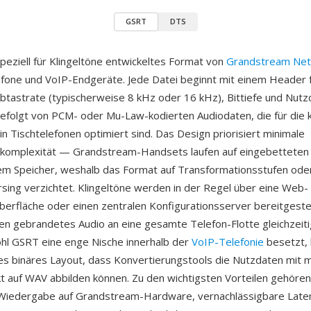
GSRT
DTS
speziell für Klingeltöne entwickeltes Format von
Grandstream Ne
fone und VoIP-Endgeräte. Jede Datei beginnt mit einem Header 
btastrate (typischerweise 8 kHz oder 16 kHz), Bittiefe und Nut
, gefolgt von PCM- oder Mu-Law-kodierten Audiodaten, die für die 
in Tischtelefonen optimiert sind. Das Design priorisiert minimale
komplexität — Grandstream-Handsets laufen auf eingebetteten
em Speicher, weshalb das Format auf Transformationsstufen od
sing verzichtet. Klingeltöne werden in der Regel über eine Web-
erfläche oder einen zentralen Konfigurationsserver bereitgestel
en gebrandetes Audio an eine gesamte Telefon-Flotte gleichzeiti
hl GSRT eine enge Nische innerhalb der
VoIP-Telefonie
besetzt, 
es binäres Layout, dass Konvertierungstools die Nutzdaten mit 
t auf WAV abbilden können. Zu den wichtigsten Vorteilen gehören
 Wiedergabe auf Grandstream-Hardware, vernachlässigbare Lat