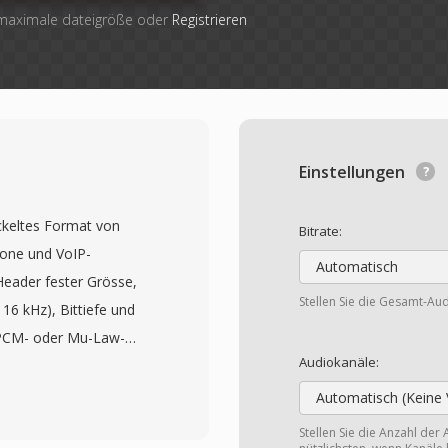
 maximale dateigröße oder
Registrieren
Einstellungen
ickeltes Format von
Bitrate:
fone und VoIP-
Automatisch
Header fester Grösse,
Stellen Sie die Gesamt-Aud
16 kHz), Bittiefe und
n PCM- oder Mu-Law-
Audiokanäle:
Lautsprecher in
priorisiert minimale
Automatisch (Keine 
-Handsets laufen auf
Stellen Sie die Anzahl der 