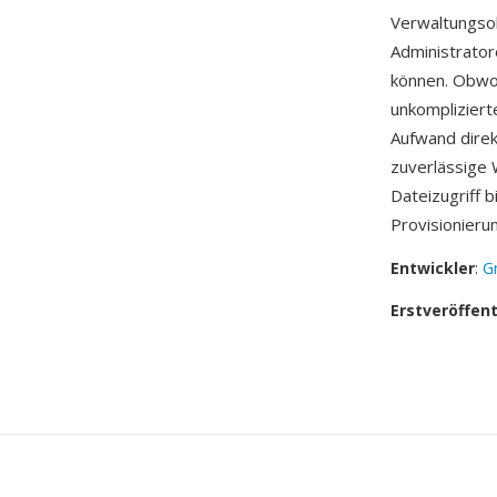
Verwaltungsob
Administrator
können. Obwo
unkompliziert
Aufwand direk
zuverlässige
Dateizugriff 
Provisionieru
Entwickler
:
G
Erstveröffen