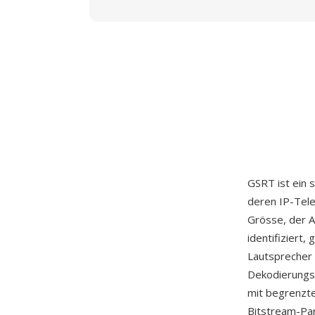
GSRT ist ein 
deren IP-Tele
Grösse, der A
identifiziert
Lautsprecher 
Dekodierungs
mit begrenzt
Bitstream-Par