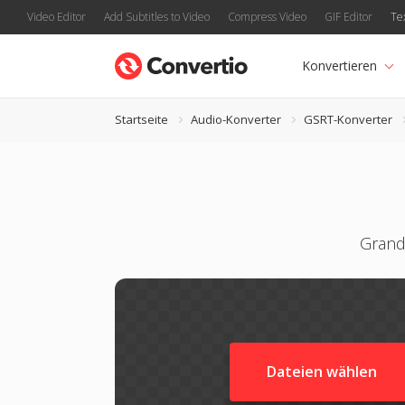
Video Editor
Add Subtitles to Video
Compress Video
GIF Editor
Te
Konvertieren
Startseite
Audio-Konverter
GSRT-Konverter
Grand
Dateien wählen