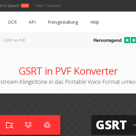
xt to Speech
Video Translator
OCR
API
Preisgestaltung
Help
Hervorragend
GSRT in PVF
GSRT in PVF Konverter
stream-Klingeltöne in das Portable Voice Format umko
GSRT