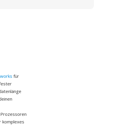
tworks
für
fester
zdatenlänge
kleinen
 Prozessoren
er komplexes