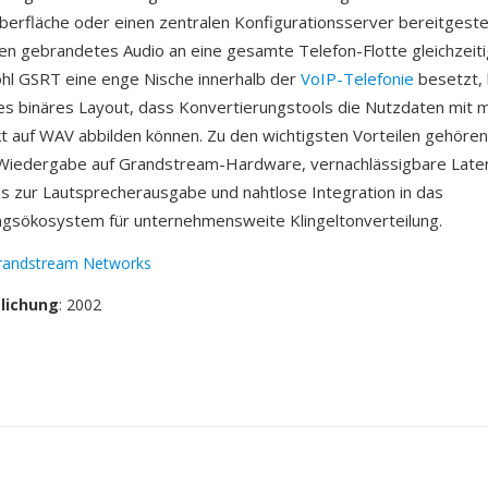
erfläche oder einen zentralen Konfigurationsserver bereitgestel
en gebrandetes Audio an eine gesamte Telefon-Flotte gleichzeiti
hl GSRT eine enge Nische innerhalb der
VoIP-Telefonie
besetzt, 
es binäres Layout, dass Konvertierungstools die Nutzdaten mit 
t auf WAV abbilden können. Zu den wichtigsten Vorteilen gehören
 Wiedergabe auf Grandstream-Hardware, vernachlässigbare Lat
bis zur Lautsprecherausgabe und nahtlose Integration in das
ngsökosystem für unternehmensweite Klingeltonverteilung.
randstream Networks
tlichung
: 2002