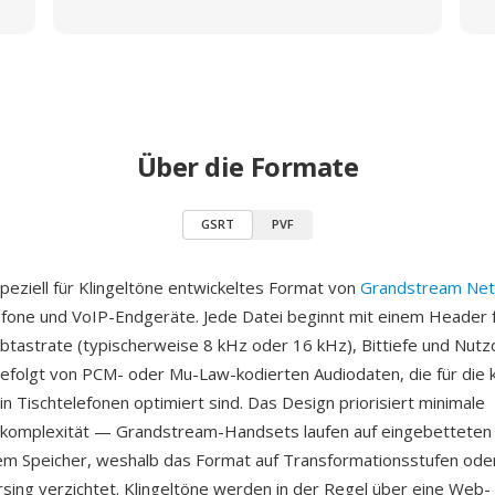
Über die Formate
GSRT
PVF
speziell für Klingeltöne entwickeltes Format von
Grandstream Ne
fone und VoIP-Endgeräte. Jede Datei beginnt mit einem Header 
btastrate (typischerweise 8 kHz oder 16 kHz), Bittiefe und Nut
, gefolgt von PCM- oder Mu-Law-kodierten Audiodaten, die für die 
in Tischtelefonen optimiert sind. Das Design priorisiert minimale
komplexität — Grandstream-Handsets laufen auf eingebetteten
em Speicher, weshalb das Format auf Transformationsstufen od
sing verzichtet. Klingeltöne werden in der Regel über eine Web-