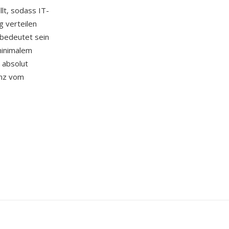
lt, sodass IT-
g verteilen
bedeutet sein
minimalem
 absolut
enz vom