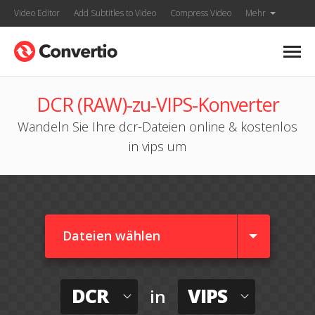
Video Editor
Add Subtitles to Video
Compress Video
Mehr
DCR (RAW)-zu-VIPS-Konverter
Wandeln Sie Ihre dcr-Dateien online & kostenlos
in vips um
Dateien wählen
DCR
VIPS
in