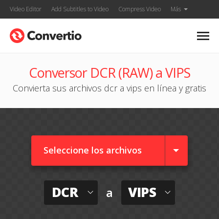
Video Editor
Add Subtitles to Video
Compress Video
Más
Conversor DCR (RAW) a VIPS
Convierta sus archivos dcr a vips en línea y gratis
Seleccione los archivos
DCR
VIPS
a