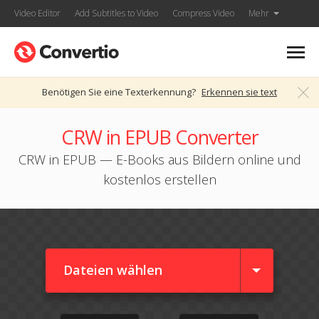
Video Editor
Add Subtitles to Video
Compress Video
Mehr
Benötigen Sie eine Texterkennung?
Erkennen sie text
CRW in EPUB Converter
CRW in EPUB — E-Books aus Bildern online und
kostenlos erstellen
Dateien wählen