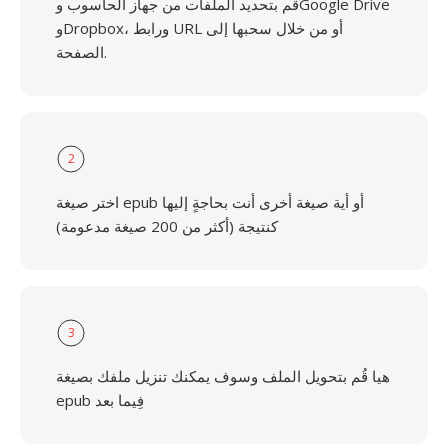
قُم بتحديد الملفات من جهاز الحاسوب وGoogle Drive
وDropbox، ورابط URL أو من خلال سحبها إلى
الصفحة.
2
اختر صيغة epub أو أية صيغة أخرى أنت بحاجةٍ إليها
كنتيجة (أكثر من 200 صيغة مدعومة)
3
هيا قُم بتحويل الملف وسوف يمكنك تنزيل ملفك بصيغة
epub فِيما بعد