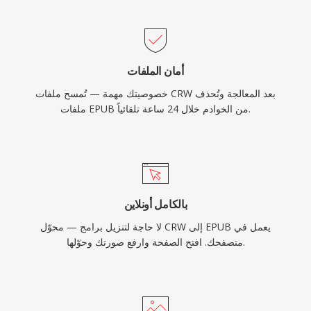
أمان الملفات
خصوصيتك مهمة — تُمسح ملفات CRW بعد المعالجة وتُحذف
ملفات EPUB من الخوادم خلال 24 ساعة تلقائياً.
بالكامل أونلاين
لا حاجة لتنزيل برامج — محوّل CRW إلى EPUB يعمل في
متصفحك. افتح الصفحة وارفع صورتك وحوّلها.