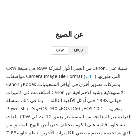
عن الصيغ
CRW
EPUB
CRW هي صيغة RAW من الجيل الأول لشركة Canon، مبنية على
) التي طورتها
CIFF
مواصفات Camera Image File Format (
Canon وKodak وشركات تصوير أخرى في أواخر التسعينيات.
استُخدمت في كاميرات Canon الاستهلاكية وشبه الاحترافية من
حوالي 1998 حتى أوائل الألفية الثالثة — بما في ذلك سلسلة
PowerShot G وEOS D30 وEOS D60 وEOS 10D — وتخزن
ملفات CRW القراءة غير المعالجة من المستشعر بعمق 12 بت في
بنية حاوية قائمة على الكومة تختلف جذرياً عن النهج المشتق من
TIFF الذي يستخدمه معظم مصنعي الكاميرات الآخرين. تنظم حاوية