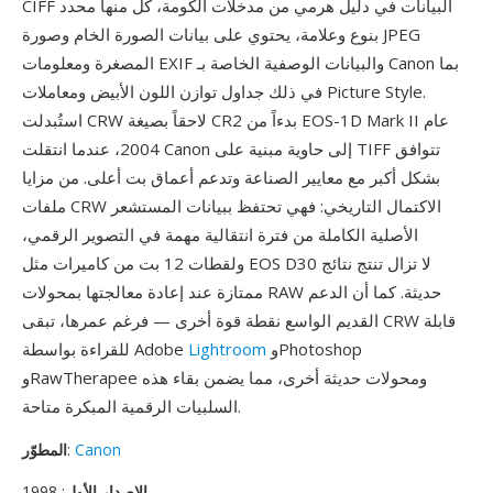
CIFF البيانات في دليل هرمي من مدخلات الكومة، كل منها محدد
بنوع وعلامة، يحتوي على بيانات الصورة الخام وصورة JPEG
المصغرة ومعلومات EXIF والبيانات الوصفية الخاصة بـ Canon بما
في ذلك جداول توازن اللون الأبيض ومعاملات Picture Style.
استُبدلت CRW لاحقاً بصيغة CR2 بدءاً من EOS-1D Mark II عام
2004، عندما انتقلت Canon إلى حاوية مبنية على TIFF تتوافق
بشكل أكبر مع معايير الصناعة وتدعم أعماق بت أعلى. من مزايا
ملفات CRW الاكتمال التاريخي: فهي تحتفظ ببيانات المستشعر
الأصلية الكاملة من فترة انتقالية مهمة في التصوير الرقمي،
ولقطات 12 بت من كاميرات مثل EOS D30 لا تزال تنتج نتائج
ممتازة عند إعادة معالجتها بمحولات RAW حديثة. كما أن الدعم
القديم الواسع نقطة قوة أخرى — فرغم عمرها، تبقى CRW قابلة
وPhotoshop
Lightroom
للقراءة بواسطة Adobe
وRawTherapee ومحولات حديثة أخرى، مما يضمن بقاء هذه
السلبيات الرقمية المبكرة متاحة.
Canon
:
المطوّر
الإصدار الأول
: 1998