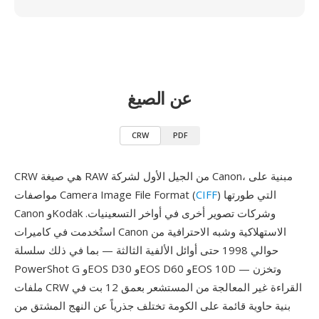
عن الصيغ
CRW
PDF
CRW هي صيغة RAW من الجيل الأول لشركة Canon، مبنية على
) التي طورتها
CIFF
مواصفات Camera Image File Format (
Canon وKodak وشركات تصوير أخرى في أواخر التسعينيات.
استُخدمت في كاميرات Canon الاستهلاكية وشبه الاحترافية من
حوالي 1998 حتى أوائل الألفية الثالثة — بما في ذلك سلسلة
PowerShot G وEOS D30 وEOS D60 وEOS 10D — وتخزن
ملفات CRW القراءة غير المعالجة من المستشعر بعمق 12 بت في
بنية حاوية قائمة على الكومة تختلف جذرياً عن النهج المشتق من