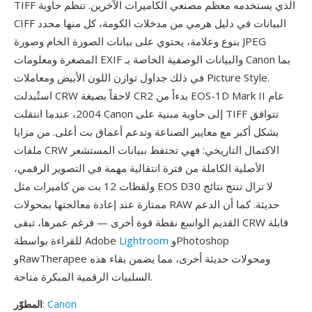
TIFF الذي يستخدمه معظم مصنعي الكاميرات الآخرين. تنظم حاوية
CIFF البيانات في دليل هرمي من مدخلات الكومة، كل منها محدد
بنوع وعلامة، يحتوي على بيانات الصورة الخام وصورة JPEG
المصغرة ومعلومات EXIF والبيانات الوصفية الخاصة بـ Canon بما
في ذلك جداول توازن اللون الأبيض ومعاملات Picture Style.
استُبدلت CRW لاحقاً بصيغة CR2 بدءاً من EOS-1D Mark II عام
2004، عندما انتقلت Canon إلى حاوية مبنية على TIFF تتوافق
بشكل أكبر مع معايير الصناعة وتدعم أعماق بت أعلى. من مزايا
ملفات CRW الاكتمال التاريخي: فهي تحتفظ ببيانات المستشعر
الأصلية الكاملة من فترة انتقالية مهمة في التصوير الرقمي،
ولقطات 12 بت من كاميرات مثل EOS D30 لا تزال تنتج نتائج
ممتازة عند إعادة معالجتها بمحولات RAW حديثة. كما أن الدعم
القديم الواسع نقطة قوة أخرى — فرغم عمرها، تبقى CRW قابلة
وPhotoshop
Lightroom
للقراءة بواسطة Adobe
وRawTherapee ومحولات حديثة أخرى، مما يضمن بقاء هذه
السلبيات الرقمية المبكرة متاحة.
Canon
:
المطوّر