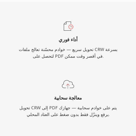
أداء فوري
تحويل سريع — خوادم محسّنة تعالج ملفات CRW بسرعة
لتحصل على PDF في أقصر وقت ممكن.
معالجة سحابية
تحويل CRW إلى PDF يتم على خوادم سحابية — جهازك
يرفع وينزّل فقط بدون ضغط على العتاد المحلي.