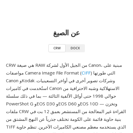
عن الصيغ
CRW
DOCX
CRW هي صيغة RAW من الجيل الأول لشركة Canon، مبنية على
) التي طورتها
CIFF
مواصفات Camera Image File Format (
Canon وKodak وشركات تصوير أخرى في أواخر التسعينيات.
استُخدمت في كاميرات Canon الاستهلاكية وشبه الاحترافية من
حوالي 1998 حتى أوائل الألفية الثالثة — بما في ذلك سلسلة
PowerShot G وEOS D30 وEOS D60 وEOS 10D — وتخزن
ملفات CRW القراءة غير المعالجة من المستشعر بعمق 12 بت في
بنية حاوية قائمة على الكومة تختلف جذرياً عن النهج المشتق من
TIFF الذي يستخدمه معظم مصنعي الكاميرات الآخرين. تنظم حاوية