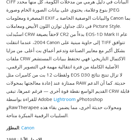
CIFF البيانات في دليل هرمي من مدخلات الكومة، كل منها محدد
بنوع وعلامة، يحتوي على بيانات الصورة الخام وصورة JPEG
المصغرة ومعلومات EXIF والبيانات الوصفية الخاصة بـ Canon بما
في ذلك جداول توازن اللون الأبيض ومعاملات Picture Style.
استُبدلت CRW لاحقاً بصيغة CR2 بدءاً من EOS-1D Mark II عام
2004، عندما انتقلت Canon إلى حاوية مبنية على TIFF تتوافق
بشكل أكبر مع معايير الصناعة وتدعم أعماق بت أعلى. من مزايا
ملفات CRW الاكتمال التاريخي: فهي تحتفظ ببيانات المستشعر
الأصلية الكاملة من فترة انتقالية مهمة في التصوير الرقمي،
ولقطات 12 بت من كاميرات مثل EOS D30 لا تزال تنتج نتائج
ممتازة عند إعادة معالجتها بمحولات RAW حديثة. كما أن الدعم
القديم الواسع نقطة قوة أخرى — فرغم عمرها، تبقى CRW قابلة
وPhotoshop
Lightroom
للقراءة بواسطة Adobe
وRawTherapee ومحولات حديثة أخرى، مما يضمن بقاء هذه
السلبيات الرقمية المبكرة متاحة.
Canon
:
المطوّر
الإصدار الأول
: 1998