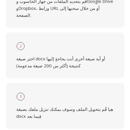
قُم بتحديد الملفات من جهاز الحاسوب وGoogle Drive
وDropbox، ورابط URL أو من خلال سحبها إلى
الصفحة.
2
اختر صيغة docx أو أية صيغة أخرى أنت بحاجةٍ إليها
كنتيجة (أكثر من 200 صيغة مدعومة)
3
هيا قُم بتحويل الملف وسوف يمكنك تنزيل ملفك بصيغة
docx فِيما بعد