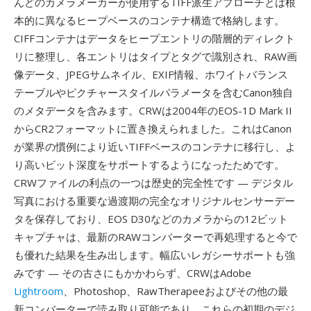
んどのカメラメーカーが使用するTIFF派生アプローチとは根
本的に異なるヒープベースのコンテナ構造で格納します。
CIFFコンテナはデータをヒープエントリの階層的ディレクト
リに整理し、各エントリはタイプとタグで識別され、RAW画
像データ、JPEGサムネイル、EXIF情報、ホワイトバランス
テーブルやピクチャースタイルパラメータを含むCanon独自
のメタデータを含みます。CRWは2004年のEOS-1D Mark II
からCR2フォーマットに置き換えられました。これはCanon
が業界の慣例により近いTIFFベースのコンテナに移行し、よ
り高いビット深度をサポートするようになったためです。
CRWファイルの利点の一つは歴史的完全性です — デジタル
写真における重要な過渡期の完全なオリジナルセンサーデー
タを保存しており、EOS D30などのカメラからの12ビット
キャプチャは、最新のRAWコンバーターで再処理すると今で
も優れた結果を生み出します。幅広いレガシーサポートも強
みです — その古さにもかかわらず、CRWはAdobe
Lightroom
、Photoshop、RawTherapeeおよびその他の最
新コンバーターで読み取り可能であり、これらの初期のデジ