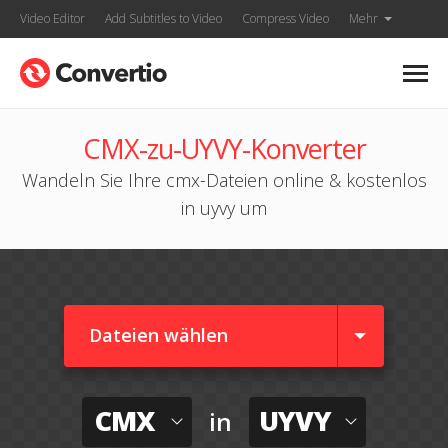
Video Editor
Add Subtitles to Video
Compress Video
Mehr
CMX-zu-UYVY-Konverter
Wandeln Sie Ihre cmx-Dateien online & kostenlos
in uyvy um
Dateien wählen
CMX
UYVY
in