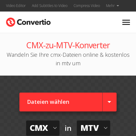
Video Editor
Add Subtitles to Video
Compress Video
Mehr
CMX-zu-MTV-Konverter
Wandeln Sie Ihre cmx-Dateien online & kostenlos
in mtv um
Dateien wählen
CMX
MTV
in