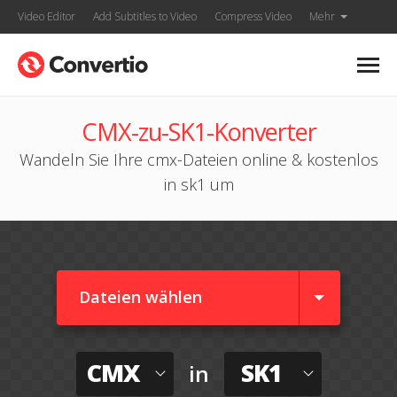
Video Editor
Add Subtitles to Video
Compress Video
Mehr
CMX-zu-SK1-Konverter
Wandeln Sie Ihre cmx-Dateien online & kostenlos
in sk1 um
Dateien wählen
CMX
SK1
in