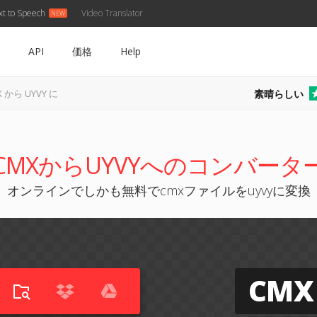
xt to Speech
Video Translator
API
価格
Help
素晴らしい
X から UYVY に
CMXからUYVYへのコンバータ
オンラインでしかも無料でcmxファイルをuyvyに変換
CMX