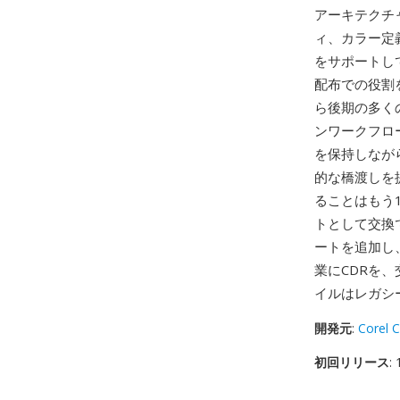
アーキテクチ
ィ、カラー定
をサポートし
配布での役割を
ら後期の多く
ンワークフロ
を保持しなが
的な橋渡しを
ることはもう
トとして交換で
ートを追加し
業にCDRを、
イルはレガシ
開発元
:
Corel 
初回リリース
: