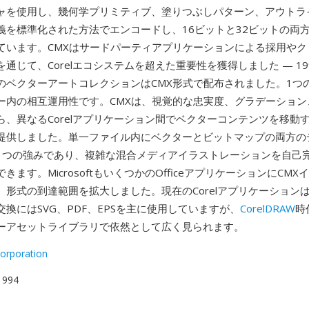
ャを使用し、幾何学プリミティブ、塗りつぶしパターン、アウトラ
義を標準化された方法でエンコードし、16ビットと32ビットの両
ています。CMXはサードパーティアプリケーションによる採用やク
通じて、Corelエコシステムを超えた重要性を獲得しました — 19
のベクターアートコレクションはCMX形式で配布されました。1つ
ー内の相互運用性です。CMXは、視覚的な忠実度、グラデーション
ら、異なるCorelアプリケーション間でベクターコンテンツを移動
提供しました。単一ファイル内にベクターとビットマップの両方の
1つの強みであり、複雑な混合メディアイラストレーションを自己
きます。MicrosoftもいくつかのOfficeアプリケーションにCM
、形式の到達範囲を拡大しました。現在のCorelアプリケーション
交換にはSVG、PDF、EPSを主に使用していますが、
CorelDRAW
時
ーアセットライブラリで依然として広く見られます。
Corporation
 1994