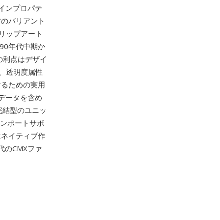
インプロパテ
方のバリアント
リップアート
90年代中期か
の利点はデザイ
、透明度属性
するための実用
データを含め
完結型のユニッ
Xインポートサポ
はネイティブ作
代のCMXファ