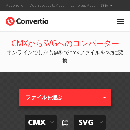
Video Editor
Add Subtitles to Video
Compress Video
詳細
CMXからSVGへのコンバーター
オンラインでしかも無料でcmxファイルをsvgに変
換
ファイルを選ぶ
CMX
SVG
に