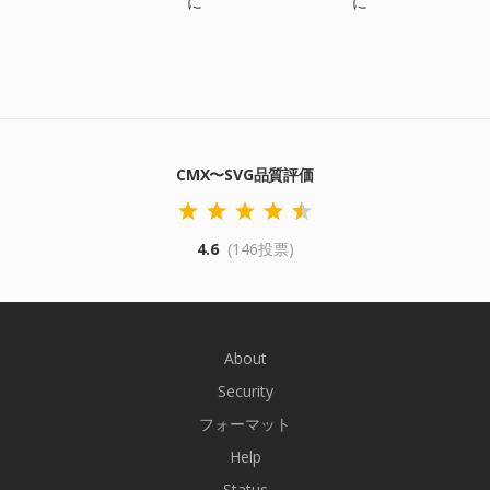
に
に
CMX〜SVG品質評価
4.6
(146投票)
About
Security
フォーマット
Help
Status