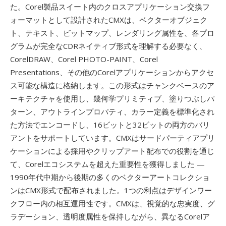
た。Corel製品スイート内のクロスアプリケーション交換フ
ォーマットとして設計されたCMXは、ベクターオブジェク
ト、テキスト、ビットマップ、レンダリング属性を、各プロ
グラムが完全なCDRネイティブ形式を理解する必要なく、
CorelDRAW、Corel PHOTO-PAINT、Corel
Presentations、その他のCorelアプリケーションからアクセ
ス可能な構造に格納します。この形式はチャンクベースのア
ーキテクチャを使用し、幾何学プリミティブ、塗りつぶしパ
ターン、アウトラインプロパティ、カラー定義を標準化され
た方法でエンコードし、16ビットと32ビットの両方のバリ
アントをサポートしています。CMXはサードパーティアプリ
ケーションによる採用やクリップアート配布での役割を通じ
て、Corelエコシステムを超えた重要性を獲得しました —
1990年代中期から後期の多くのベクターアートコレクショ
ンはCMX形式で配布されました。1つの利点はデザインワー
クフロー内の相互運用性です。CMXは、視覚的な忠実度、グ
ラデーション、透明度属性を保持しながら、異なるCorelア