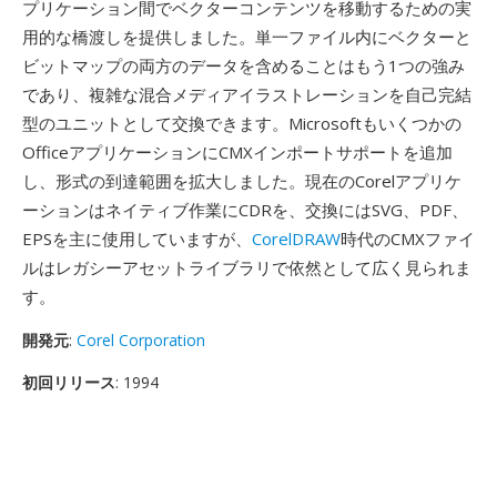
プリケーション間でベクターコンテンツを移動するための実
用的な橋渡しを提供しました。単一ファイル内にベクターと
ビットマップの両方のデータを含めることはもう1つの強み
であり、複雑な混合メディアイラストレーションを自己完結
型のユニットとして交換できます。Microsoftもいくつかの
OfficeアプリケーションにCMXインポートサポートを追加
し、形式の到達範囲を拡大しました。現在のCorelアプリケ
ーションはネイティブ作業にCDRを、交換にはSVG、PDF、
EPSを主に使用していますが、
CorelDRAW
時代のCMXファイ
ルはレガシーアセットライブラリで依然として広く見られま
す。
開発元
:
Corel Corporation
初回リリース
: 1994