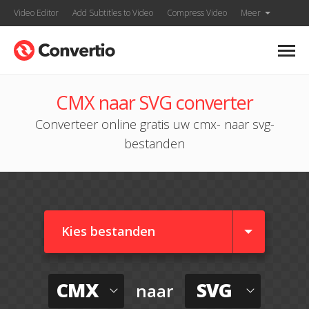
Video Editor
Add Subtitles to Video
Compress Video
Meer
CMX naar SVG converter
Converteer online gratis uw cmx- naar svg-
bestanden
Kies bestanden
CMX
SVG
naar