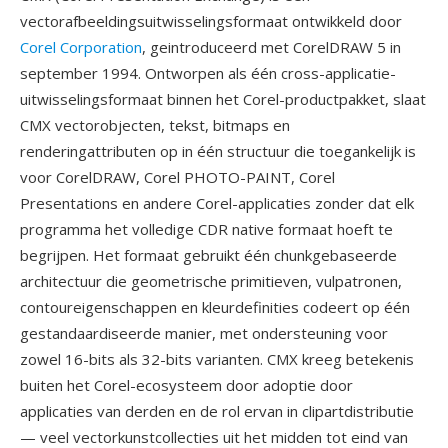
vectorafbeeldingsuitwisselingsformaat ontwikkeld door
Corel Corporation
, geintroduceerd met CorelDRAW 5 in
september 1994. Ontworpen als één cross-applicatie-
uitwisselingsformaat binnen het Corel-productpakket, slaat
CMX vectorobjecten, tekst, bitmaps en
renderingattributen op in één structuur die toegankelijk is
voor CorelDRAW, Corel PHOTO-PAINT, Corel
Presentations en andere Corel-applicaties zonder dat elk
programma het volledige CDR native formaat hoeft te
begrijpen. Het formaat gebruikt één chunkgebaseerde
architectuur die geometrische primitieven, vulpatronen,
contoureigenschappen en kleurdefinities codeert op één
gestandaardiseerde manier, met ondersteuning voor
zowel 16-bits als 32-bits varianten. CMX kreeg betekenis
buiten het Corel-ecosysteem door adoptie door
applicaties van derden en de rol ervan in clipartdistributie
— veel vectorkunstcollecties uit het midden tot eind van