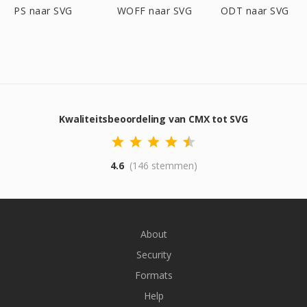
PS naar SVG
WOFF naar SVG
ODT naar SVG
Kwaliteitsbeoordeling van CMX tot SVG
4.6
(146 stemmen)
About
Security
Formats
Help