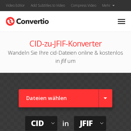
Video Editor
Add Subtitles to Video
Compress Video
Mehr
CID-zu-JFIF-Konverter
Wandeln Sie Ihre cid-Dateien online & kostenlos
in jfif um
Dateien wählen
CID
JFIF
in