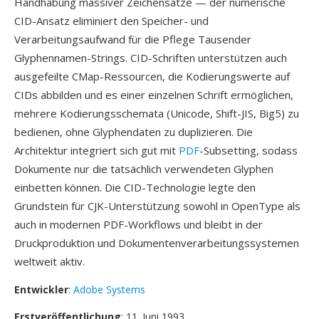
Handhabung massiver Zeichensätze — der numerische
CID-Ansatz eliminiert den Speicher- und
Verarbeitungsaufwand für die Pflege Tausender
Glyphennamen-Strings. CID-Schriften unterstützen auch
ausgefeilte CMap-Ressourcen, die Kodierungswerte auf
CIDs abbilden und es einer einzelnen Schrift ermöglichen,
mehrere Kodierungsschemata (Unicode, Shift-JIS, Big5) zu
bedienen, ohne Glyphendaten zu duplizieren. Die
Architektur integriert sich gut mit
PDF
-Subsetting, sodass
Dokumente nur die tatsächlich verwendeten Glyphen
einbetten können. Die CID-Technologie legte den
Grundstein für CJK-Unterstützung sowohl in OpenType als
auch in modernen PDF-Workflows und bleibt in der
Druckproduktion und Dokumentenverarbeitungssystemen
weltweit aktiv.
Entwickler
:
Adobe Systems
Erstveröffentlichung
: 11. Juni 1993