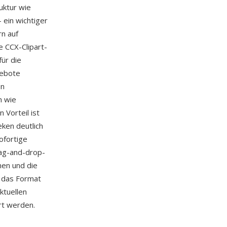
uktur wie
ein wichtiger
rn auf
 CCX-Clipart-
ür die
gebote
en
n wie
 Vorteil ist
ken deutlich
ofortige
rag-and-drop-
nen und die
 das Format
ktuellen
rt werden.