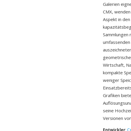
Galerien eign
CMX, wenden 
Aspekt in den
kapazitätsbeg
Sammlungen m
umfassenden s
auszeichneten
geometrischen
Wirtschaft, N
kompakte Spei
weniger Speic
Einsatzbereit
Grafiken biet
Auflösungsun
seine Hochzei
Versionen vo
Entwickler
:
C