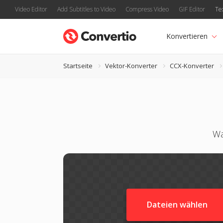
Video Editor
Add Subtitles to Video
Compress Video
GIF Editor
Te
Konvertieren
Startseite
Vektor-Konverter
CCX-Konverter
Wa
Dateien wählen