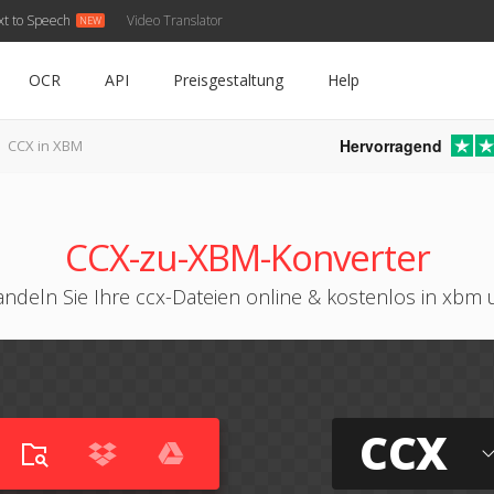
xt to Speech
Video Translator
OCR
API
Preisgestaltung
Help
Hervorragend
CCX in XBM
CCX-zu-XBM-Konverter
ndeln Sie Ihre ccx-Dateien online & kostenlos in xbm
CCX