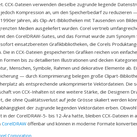
et. CCX-Dateien verwenden dieselbe zugrunde liegende Datenstr
jedoch Kompression an, um den Speicherbedarf zu reduzieren — 
 1990er Jahren, als Clip-Art-Bibliotheken mit Tausenden von Bilde
renzten Medien ausgeliefert wurden. Corel vertrieb umfangreiche
it den CorelDRAW-Suites, und das Format wurde zum Synonym f
ofort einsatzbereiten Grafikbibliotheken, die Corels Produktan
. Die in CCX-Dateien gespeicherten Grafiken reichen von einfach
 Formen bis zu detaillierten Illustrationen und decken Kategorie
atur, Menschen, Symbole, Rahmen und dekorative Elemente ab. Ein
cherung — durch Komprimierung belegen große Clipart-Bibliothe
herplatz als entsprechende unkomprimierte Vektordateien. Die s
schaft von CCX-Inhalten ist eine weitere Stärke, die Designern D
et, die ohne Qualitätsverlust auf jede Grösse skaliert werden kön
abhängigkeit der zugrunde liegenden Vektordaten erben. Obwohl
t in der CorelDRAW-5- bis 12-Ära hatte, bleiben CCX-Dateien in a
n
CorelDRAW
öffenbar und können in moderne Formate konvertie
orel Corporation