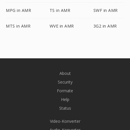
MPG in AMR
TS in AMR
SWF in AMR
MTS in AMR
WVE in AMR
3G2 in AMR
About
Security
Formate
Help
Status
Video-Konverter
Audio-Konverter