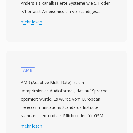
Anders als kanalbasierte Systeme wie 5.1 oder
7.1 erfasst Ambisonics ein vollständiges
dreidimensionales Schallfeld mithilfe von
mehr lesen
Kugelharmonischen — B-Format erster
Ordnung besteht aus vier Kanälen: W
(omnidirektional), X (vorne-hinten), Y (links-
rechts) und Z (oben-unten). Diese Darstellung
ist lautsprecherunabhängig, sodass eine einzige
Aufnahme für beliebige
AMR
Lautsprecheranordnungen oder binaurale
AMR (Adaptive Multi-Rate) ist ein
Kopfhörer dekodiert werden kann, ohne neu
komprimiertes Audioformat, das auf Sprache
gemischt werden zu müssen. AMB-Dateien
optimiert wurde. Es wurde vom European
speichern in der Regel unkomprimierte PCM-
Telecommunications Standards Institute
Daten und werden mit Tools wie SoX oder
standardisiert und als Pflichtcodec für GSM-
spezialisierten Plugins verarbeitet. Ein zentraler
und 3G-Mobilfunknetze übernommen. Der
mehr lesen
Vorteil ist die räumliche Flexibilität —
Codec wechselt dynamisch zwischen acht