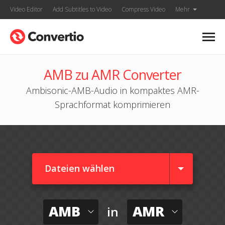
Video Editor
Add Subtitles to Video
Compress Video
Mehr
AMB zu AMR Converter
Ambisonic-AMB-Audio in kompaktes AMR-
Sprachformat komprimieren
Dateien wählen
AMB
AMR
in