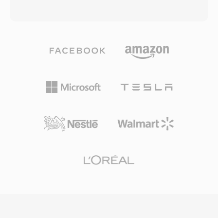
Produzenten erstellen eine einzige Masterdatei,
Bitraten — von 4,75 bis 12,2 kbps — abhängig
die sich an Stereo-, Surround- oder immersive
von Netzwerkbedingungen und
Wiedergabe anpasst. Das Format skaliert
Hintergrundgeräuschen. Bei sinkender
zudem elegant: Ambisonics höherer Ordnung
Verbindungsqualität schaltet der Encoder auf
fügt Kanäle für erhöhte räumliche Präzision auf
eine niedrigere Rate um und tauscht
derselben mathematischen Grundlage hinzu.
geringfügige Klarheit gegen
Mit dem Wachstum von Virtual Reality, 360-
Uebertragungssicherheit. Dieser adaptive
Grad-Video und Spatial Audio im Gaming erlebt
Mechanismus ist in den 3GPP-Spezifikationen
Ambisonics eine Renaissance und wird von
definiert und stellt einen der weltweit am
Plattformen wie YouTube für immersive
häufigsten eingesetzten Sprachcodecs dar, der
Medienwiedergabe eingesetzt.
in Milliarden von Mobilfunkgesprächen zum
Einsatz kommt. Der Hauptvorteil ist die
Kompressionseffizienz: Eine Minute AMR-Audio
bei 12,2 kbps belegt nur etwa 90 KB — ideal für
Sprachmemos, Mailbox und MMS in
bandbreitenbeschränkten Netzen. Ein weiterer