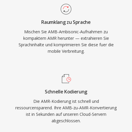
Vorteil ist die integrierte
Sprachaktivitätserkennung und
Raumklang zu Sprache
Komfortgeräuscherzeugung, die die
Mischen Sie AMB-Ambisonic-Aufnahmen zu
Übertragung während Stille reduziert. Für Musik
kompaktem AMR herunter — extrahieren Sie
ist AMR aufgrund der geringen Bandbreite
Sprachinhalte und komprimieren Sie diese fuer die
(300-3400 Hz) ungeeignet, doch für
mobile Verbreitung.
verständliche Sprachwiedergabe unter
schwierigen Netzwerkbedingungen ist der
Codec unerreicht.
Schnelle Kodierung
Die AMR-Kodierung ist schnell und
ressourcensparend. Ihre AMB-zu-AMR-Konvertierung
ist in Sekunden auf unseren Cloud-Servern
abgeschlossen.