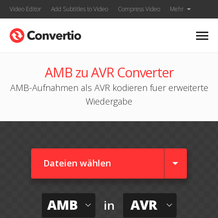
Video Editor
Add Subtitles to Video
Compress Video
Mehr
AMB zu AVR Converter
AMB-Aufnahmen als AVR kodieren fuer erweiterte
Wiedergabe
Dateien wählen
AMB
AVR
in