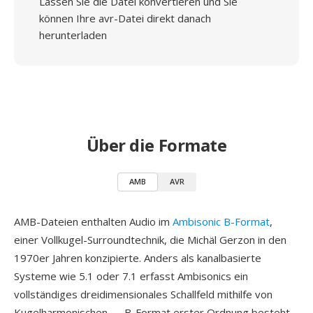
Lassen Sie die Datei konvertieren und Sie
können Ihre avr-Datei direkt danach
herunterladen
Über die Formate
AMB
AVR
AMB-Dateien enthalten Audio im
Ambisonic B-Format
,
einer Vollkugel-Surroundtechnik, die Michäl Gerzon in den
1970er Jahren konzipierte. Anders als kanalbasierte
Systeme wie 5.1 oder 7.1 erfasst Ambisonics ein
vollständiges dreidimensionales Schallfeld mithilfe von
Kugelharmonischen — B-Format erster Ordnung besteht