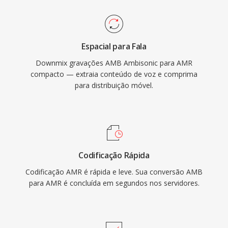
voz integrada é a geração de ruido de
conforto, reduzindo a transmissão durante o
silencio. Embora o AMR seja inadequado para
Espacial para Fala
música devido a sua largura de banda estreita
Downmix gravações AMB Ambisonic para AMR
(300-3400 Hz), ele se destaca na entrega de
compacto — extraia conteúdo de voz e comprima
fala inteligivel sob condições de rede
para distribuição móvel.
desafiadoras.
Codificação Rápida
Codificação AMR é rápida e leve. Sua conversão AMB
para AMR é concluída em segundos nos servidores.