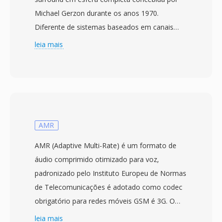
Michael Gerzon durante os anos 1970.
Diferente de sistemas baseados em canais
como 5.1 ou 7.1, o Ambisonics captura um
leia mais
campo sonoro tridimensional completo
usando harmonicos esfericos — o formato B
de primeira ordem consiste em quatro canais:
W (omnidirecional), X (frente-trás), Y (esquerda-
direita) é Z (cima-baixo). Essa representação é
independente de alto-falantes, o que significa
AMR
que uma única gravação pode ser decodificada
AMR (Adaptive Multi-Rate) é um formato de
para qualquer arranjo de caixas de som ou
áudio comprimido otimizado para voz,
fones binaurais sem necessidade de
padronizado pelo Instituto Europeu de Normas
remixagem. Os arquivos AMB normalmente
de Telecomunicações é adotado como codec
armazenam dados PCM sem compressão é
obrigatório para redes móveis GSM é 3G. O
são processados por ferramentas como SoX
codec alterna dinamicamente entre oito taxas
leia mais
ou plugins especializados. Uma vantagem