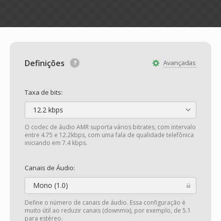
Definições
Avançadas
Taxa de bits:
12.2 kbps
O codec de áudio AMR suporta vários bitrates, com intervalo
entre 4.75 e 12.2kbps, com uma fala de qualidade telefônica
iniciando em 7.4 kbps.
Canais de Áudio:
Mono (1.0)
Define o número de canais de áudio. Essa configuração é
muito útil ao reduzir canais (downmix), por exemplo, de 5.1
para estéreo.