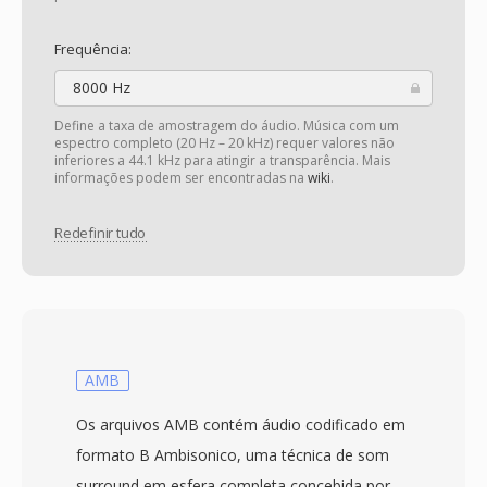
Frequência:
8000 Hz
Define a taxa de amostragem do áudio. Música com um
espectro completo (20 Hz – 20 kHz) requer valores não
inferiores a 44.1 kHz para atingir a transparência. Mais
informações podem ser encontradas na
wiki
.
Redefinir tudo
AMB
Os arquivos AMB contém áudio codificado em
formato B Ambisonico, uma técnica de som
surround em esfera completa concebida por