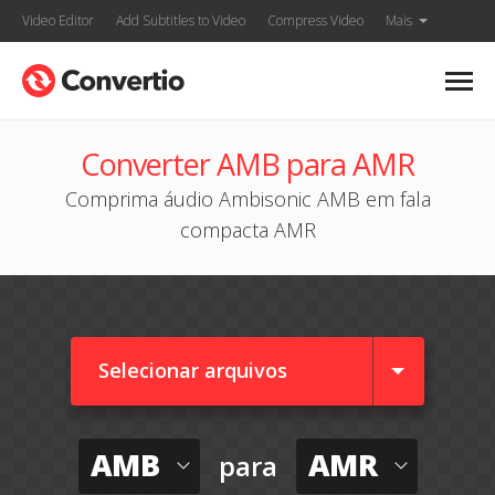
Video Editor
Add Subtitles to Video
Compress Video
Mais
Converter AMB para AMR
Comprima áudio Ambisonic AMB em fala
compacta AMR
Selecionar arquivos
AMB
AMR
para