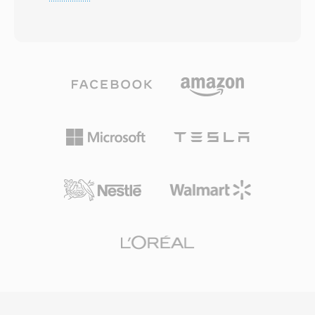
de bits — de 4,75 a 12,2 kbps — dependendo
central é a flexibilidade espacial — os criadores
das condições da rede é dos níveis de ruido de
produzem um único arquivo master que se
fundo. Quando a qualidade do enlace cai, o
adapta a reprodução em estéreo, surround ou
codificador muda para uma taxa mais baixa,
imersiva. O formato também escala de
trocando clareza marginal por confiabilidade de
maneira elegante: Ambisonics de ordem
transmissão. Esse mecanismo adaptativo é
superior adiciona canais para maior precisão
definido pelas especificações do 3GPP é
espacial sobre o mesmo arcabouco
representa um dos codecs de voz mais
matematico. Com o crescimento da realidade
amplamente implantados globalmente,
virtual, vídeo em 360 graus é áudio espacial
utilizado em bilhoes de chamadas móveis. A
para jogos, o Ambisonics experimentou um
principal vantagem é a eficiência de
ressurgimento, adotado por plataformas como
compressão: um minuto de áudio AMR a 12,2
YouTube para entrega de mídia imersiva.
kbps ocupa aproximadamente 90 KB, prático
para memorandos de voz, correio de voz é
MMS em redes com largura de banda limitada.
Outro beneficio é a deteccao de atividade de