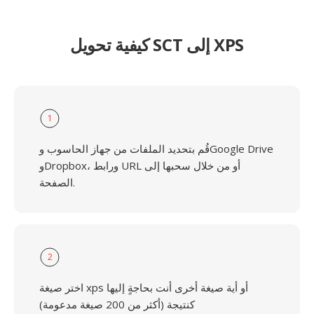
كيفية تحويل SCT إلى XPS
1
قُم بتحديد الملفات من جهاز الحاسوب وGoogle Drive
وDropbox، ورابط URL أو من خلال سحبها إلى
الصفحة.
2
اختر صيغة xps أو أية صيغة أخرى أنت بحاجةٍ إليها
كنتيجة (أكثر من 200 صيغة مدعومة)