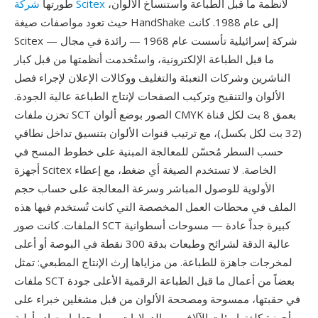
لأنظمة ما قبل الطباعة واستنساخ الألوان،
شركة Scitex
طورتها
حيث تعود مواصفات صيغة HandShake إلى عام 1988. كانت
Scitex — شركة إسرائيلية تأسست عام 1968 — رائدة في مجال
ما قبل الطباعة الإلكترونية، واستُخدمت أنظمتها من قبل كبار
الناشرين وشركات التعبئة والتغليف ووكالات الإعلان لإجراء فصل
الألوان والتنقيح وتركيب الصفحات لإنتاج الطباعة عالية الجودة.
تخزن ملفات SCT الصور بوضع ألوان CMYK بعمق 8 بت لكل قناة
(32 بت لكل بكسل)، مع ترتيب قنوات الألوان بتنسيق تداخل نطاقي
حسب السطر مُحسّن للمعالجة المبنية على خطوط المسح في
أجهزة Scitex الخاصة. لا تستخدم الصيغة أي ضغط، مع إعطاء
الأولوية للوصول المباشر وسرعة المعالجة على حساب حجم
الملف في محطات العمل المخصصة التي كانت تُستخدم فيها هذه
الملفات. كانت صور SCT كبيرة جداً عادة — مسوحات أسطوانية
عالية الدقة لشرائح وطبعات بدقة 300 نقطة في البوصة أو أعلى
لمخرجات جاهزة للطباعة. من مزاياها إرث الإنتاج المطبعي: تمثل
ملفات SCT بعضاً من أعمال ما قبل الطباعة الرقمية الأعلى جودة
في حقبتها، ممسوحة ومصححة الألوان من قبل مشغلين خبراء على
أجهزة كلفتها مئات الآلاف من الدولارات، مما يجعلها مصادر أولية