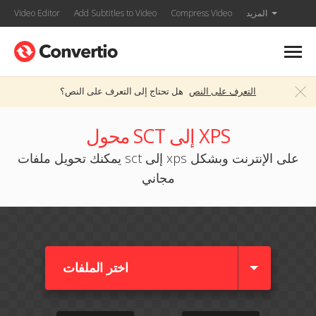
المزيد
Compress Video
Add Subtitles to Video
Video Editor
التعرف على النص
هل تحتاج إلى التعرف على النص؟
محول SCT إلى XPS
يمكنك تحويل ملفات sct إلى xps على الإنترنت وبشكل
مجاني
اختر الملفات