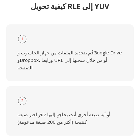
كيفية تحويل RLE إلى YUV
1
قُم بتحديد الملفات من جهاز الحاسوب وGoogle Drive
وDropbox، ورابط URL أو من خلال سحبها إلى
الصفحة.
2
اختر صيغة yuv أو أية صيغة أخرى أنت بحاجةٍ إليها
كنتيجة (أكثر من 200 صيغة مدعومة)