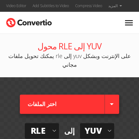
المزيد
Compress Video
Add Subtitles to Video
Video Editor
محول RLE إلى YUV
يمكنك تحويل ملفات rle إلى yuv على الإنترنت وبشكل
مجاني
اختر الملفات
RLE
YUV
إلى