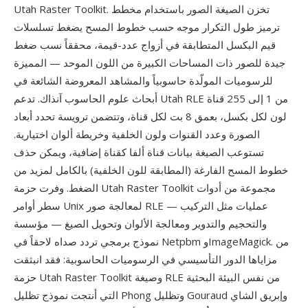
Utah Raster Toolkit. تخزن الصيغة الصور باستخدام مخطط
ترميز طول التكرار موجه حسب خطوط المسح يضغط تسلسلات
قيم البكسل المتطابقة في أزواج عدد-قيمة، محققاً نسب ضغط
جيدة للصور ذات المساحات الكبيرة من اللون الموحد — المميزة
للرسوميات المولّدة حاسوبياً والمشاهد المعروضة الشائعة في
أبحاث علوم الحاسوب آنذاك. تدعم Utah RLE من 1 إلى 255 قناة
لون لكل بكسل، بعمق 8 بت لكل قناة، وتتضمن ترويسة تحدد أبعاد
الصورة وعدد القنوات ولون الخلفية وخريطة ألوان اختيارية.
تستوعب الصيغة بيانات قناة ألفا كقناة إضافية، ويمكن حذف
خطوط المسح الفارغة (المطابقة للون الخلفية) بالكامل لمزيد من
الضغط. وفرت حزمة Utah Raster Toolkit مجموعة من أدوات
سطر أوامر Unix لمعالجة صور RLE — عمليات مثل التركيب
والتحجيم والتدوير ومعالجة الألوان وتحويل الصيغ — مؤسسة
نموذج برمجي تردد صداه لاحقاً في Netpbm وImageMagick. من
مزاياها الدور التأسيسي في الرسوميات الحاسوبية: فقد انبثقت
حزمة Utah Raster Toolkit وصيغة RLE من نفس البيئة البحثية
التي أنتجت نموذج تظليل Phong وتظليل Gouraud وإبريق الشاي