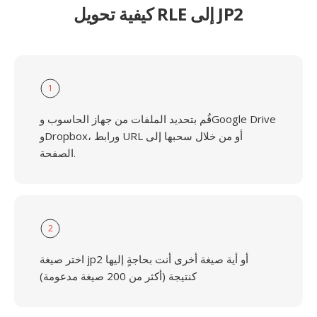
كيفية تحويل RLE إلى JP2
1
قُم بتحديد الملفات من جهاز الحاسوب وGoogle Drive
وDropbox، ورابط URL أو من خلال سحبها إلى
الصفحة.
2
اختر صيغة jp2 أو أية صيغة أخرى أنت بحاجةٍ إليها
كنتيجة (أكثر من 200 صيغة مدعومة)