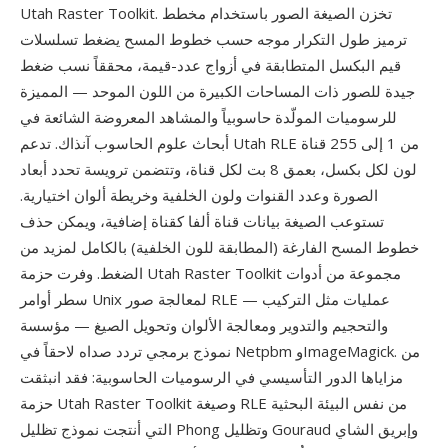
Utah Raster Toolkit. تخزن الصيغة الصور باستخدام مخطط
ترميز طول التكرار موجه حسب خطوط المسح يضغط تسلسلات
قيم البكسل المتطابقة في أزواج عدد-قيمة، محققاً نسب ضغط
جيدة للصور ذات المساحات الكبيرة من اللون الموحد — المميزة
للرسوميات المولّدة حاسوبياً والمشاهد المعروضة الشائعة في
أبحاث علوم الحاسوب آنذاك. تدعم Utah RLE من 1 إلى 255 قناة
لون لكل بكسل، بعمق 8 بت لكل قناة، وتتضمن ترويسة تحدد أبعاد
الصورة وعدد القنوات ولون الخلفية وخريطة ألوان اختيارية.
تستوعب الصيغة بيانات قناة ألفا كقناة إضافية، ويمكن حذف
خطوط المسح الفارغة (المطابقة للون الخلفية) بالكامل لمزيد من
الضغط. وفرت حزمة Utah Raster Toolkit مجموعة من أدوات
سطر أوامر Unix لمعالجة صور RLE — عمليات مثل التركيب
والتحجيم والتدوير ومعالجة الألوان وتحويل الصيغ — مؤسسة
نموذج برمجي تردد صداه لاحقاً في Netpbm وImageMagick. من
مزاياها الدور التأسيسي في الرسوميات الحاسوبية: فقد انبثقت
حزمة Utah Raster Toolkit وصيغة RLE من نفس البيئة البحثية
التي أنتجت نموذج تظليل Phong وتظليل Gouraud وإبريق الشاي