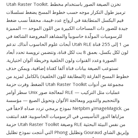
Utah Raster Toolkit. تخزن الصيغة الصور باستخدام مخطط
ترميز طول التكرار موجه حسب خطوط المسح يضغط تسلسلات
قيم البكسل المتطابقة في أزواج عدد-قيمة، محققاً نسب ضغط
جيدة للصور ذات المساحات الكبيرة من اللون الموحد — المميزة
للرسوميات المولّدة حاسوبياً والمشاهد المعروضة الشائعة في
أبحاث علوم الحاسوب آنذاك. تدعم Utah RLE من 1 إلى 255 قناة
لون لكل بكسل، بعمق 8 بت لكل قناة، وتتضمن ترويسة تحدد أبعاد
الصورة وعدد القنوات ولون الخلفية وخريطة ألوان اختيارية.
تستوعب الصيغة بيانات قناة ألفا كقناة إضافية، ويمكن حذف
خطوط المسح الفارغة (المطابقة للون الخلفية) بالكامل لمزيد من
الضغط. وفرت حزمة Utah Raster Toolkit مجموعة من أدوات
سطر أوامر Unix لمعالجة صور RLE — عمليات مثل التركيب
والتحجيم والتدوير ومعالجة الألوان وتحويل الصيغ — مؤسسة
نموذج برمجي تردد صداه لاحقاً في Netpbm وImageMagick. من
مزاياها الدور التأسيسي في الرسوميات الحاسوبية: فقد انبثقت
حزمة Utah Raster Toolkit وصيغة RLE من نفس البيئة البحثية
التي أنتجت نموذج تظليل Phong وتظليل Gouraud وإبريق الشاي