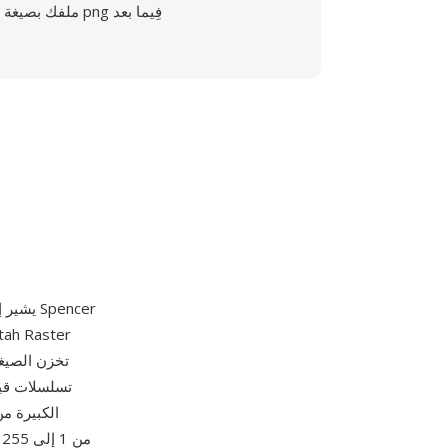
ملفك بصيغة png فِيما بعد
تسلسلات قيم
الكبيرة م