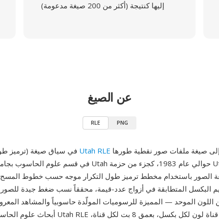
إليها كنتيجة (أكثر من 200 صيغة مدعومة)
عن الصيغ
RLE
PNG
يشير إلى صيغة ملفات صور نقطية طورها Spencer
Utah RLE
RLE (ترميز طول التكرار) في سياق صيغة
 البكسل المتطابقة في أزواج عدد-قيمة، محققاً نسب ضغط جيدة للصور
ن اللون الموحد — المميزة للرسوميات المولّدة حاسوبياً والمشاهد المعر
أبحاث علوم الحاسوب آنذاك. تدعم Utah RLE من 1 إلى 5