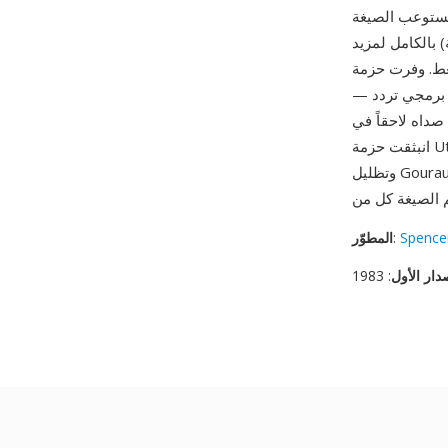
 تستوعب الصيغة
 بالكامل لمزيد
Utah Rast مجموعة من أدوات سطر أوامر Unix لمعالجة صور RLE
— عمليات مثل التركيب والتحجيم والتدوير ومعالجة الألوان وتحويل الصيغ — مؤسسة نموذج برمجي تردد
صداه لاحقاً في Netpbm وImageMagick. من مزاياها الدور التأسيسي في الرسوميات الحاسوبية: فقد
انبثقت حزمة Utah Raster Toolkit وصيغة RLE من نفس البيئة البحثية التي أنتجت نموذج تظليل Phong
Spencer
:
المطوّر
دار الأول
: 1983