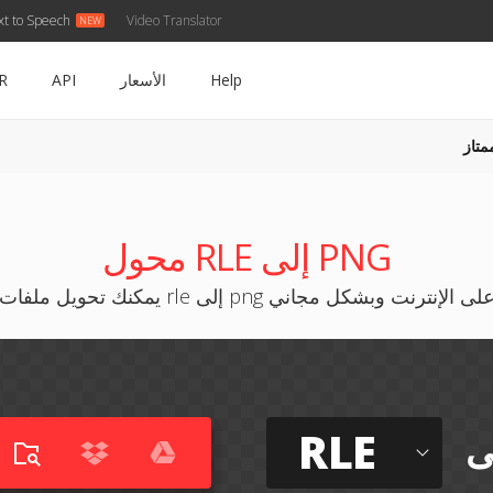
xt to Speech
Video Translator
Help
الأسعار
API
R
متاز
محول RLE إلى PNG
مكنك تحويل ملفات rle إلى png على الإنترنت وبشكل مجاني
RLE
ى