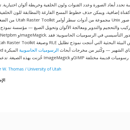
 تحدد أبعاد الصورة وعدد القنوات ولون الخلفية وخريطة ألوان اختيارية.
ا كقناة إضافية، ويمكن حذف خطوط المسح الفارغة (المطابقة للون الخلفية)
من الضغط. وفرت حزمة er Toolkit
G وإبريق الشاي الشهير — وكُثير من مخرجات أبحاث
الرسوميات الحاسوبية
المبكرة
 W. Thomas / University of Utah
الإص