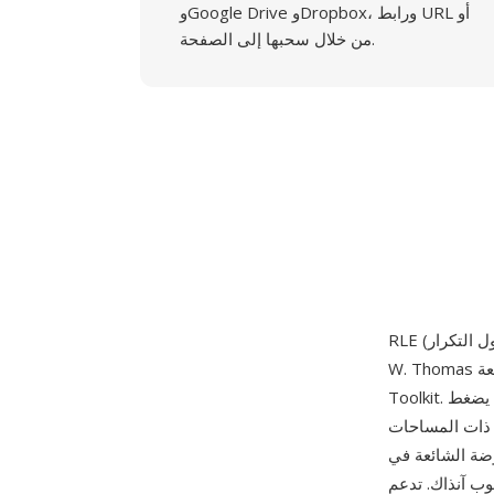
وGoogle Drive وDropbox، ورابط URL أو
من خلال سحبها إلى الصفحة.
W. Thomas في قسم علوم الحاسوب بجامعة Utah حوالي عام 1983، كجزء من حزمة Utah Raster
Toolkit. تخزن الصيغة الصور باستخدام مخطط ترميز طول التكرار موجه حسب خطوط المسح يضغط
 ذات المساحات
وضة الشائعة في
25 قناة لون لكل بكسل، بعمق 8 بت لكل قناة،