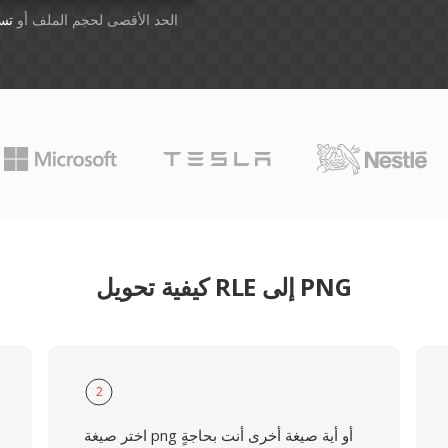
أسقِط الملفات هنا. 1 GB الحد الأقصى لحجم الملف أو
تس
كيفية تحويل RLE إلى PNG
2
اختر صيغة png أو أية صيغة أخرى أنت بحاجةٍ