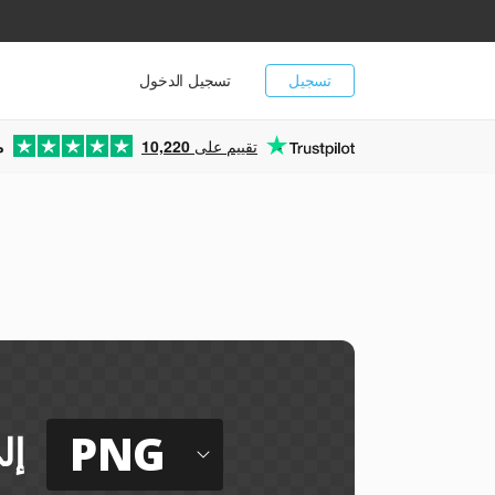
تسجيل
تسجيل الدخول
تقييم على
10,220
م
ي
PNG
إل