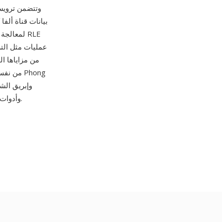
وتتضمن ترويسة
بيانات قناة ألف
وتظليل ouraud
خُزنت بهذه الصيغة. تدعم الصيغة كل من ImageMagick وGIMP وأدوات رسوميات قديمة مختلفة.