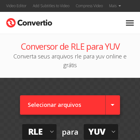
Video Editor
Add Subtitles to Video
Compress Video
Mais
Conversor de RLE para YUV
Converta seus arquivos rle para yuv online e
grátis
Selecionar arquivos
RLE
YUV
para