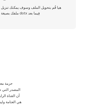
هيا قُم بتحويل الملف وسوف يمكنك تنزيل
ملفك بصيغة dotx فِيما بعد