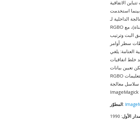
تباين الاتفاقية
، بينما استخدمت
ريخياً العتامة. تحتوي ملفات
RGBO على بيانات عينات خام بعمق بت يحدده المستخدم (8 بت أو 16 بت أو نقطة عائمة لكل قناة)، مع
ق البت وترتيب
Imag. من أبرز مزاياه
حاجة لعكس القناة عند
ند خلط اتفاقيات
ن تعيين بيانات
RGBO في الذاكرة ومعالجتها بتعليمات SIMD أو توجيهها بين العمليات بأدنى تأخير. يُستخدم RGBO بشكل
ImageM
:
المطوّر
دار الأول
: 1990