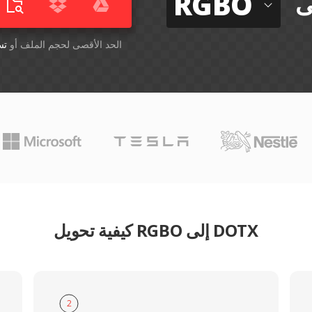
RGBO
ى
أسقِط الملفات هنا. 1 GB الحد الأقصى لحجم الملف أو
تس
كيفية تحويل RGBO إلى DOTX
2