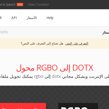
xt to Speech
Video Translator
Help
الأسعار
API
R
متاز
RGBO إلى OTX
التعرف على النص
هل تحتاج إلى التعرف على النص؟
محول RGBO إلى DOTX
ك تحويل ملفات rgbo إلى dotx على الإنترنت وبشكل مجاني