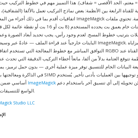
لعكس (0 = معتم، الحد الأقصى = شفاف). هذا التمييز مهم في خطوط التركيب حيث ت
ة للقناة الرابعة بين الأنظمة: بعض نماذج التركيب تعمل بالألفا (الشفافية)
اتفاقيات أقدم بما في ذلك أجزاء من المعالجة الداخلية لـ ImageMagick تا
لات بترتيب خطوط المسح. لعدم وجود رأس، يجب تحديد أبعاد الصورة وعم
البايتات خارجياً عند قراءة الملف — عادةً عبر وسيطات سطر أوامر eMagick
التوافق المباشر مع خطوط المعالجة التي تستخدم اتفاقية العتامة: يلغي RGBO ال
ة تتوقع العتامة بدلاً من ألفا، مانعاً أخطاء التركيب الدقيقة التي تحدث ع
عة البيانات الخام للتنسيق توفر ميزة عملية أخرى — بدون حمل ترميز، يمك
ويمكن تحويله إلى أي تنسيق آخر باستخدام دعم
ImageMagick
أساسي ضمن سلاسل معالجة
ImageMagick الواسع للتنسيقات.
agick Studio LLC
الإص