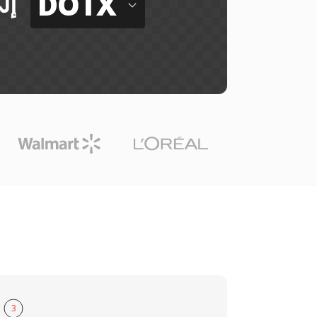
DOTX
إل
3