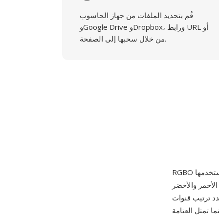
قُم بتحديد الملفات من جهاز الحاسوب
وGoogle Drive وDropbox، ورابط URL أو
من خلال سحبها إلى الصفحة.
 عينات الأحمر والأخضر
R أن القناة الرابعة
ى = معتم)، بينما تمثل العتامة