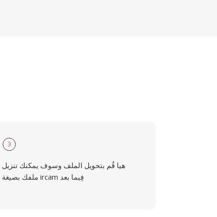
3
هيا قُم بتحويل الملف وسوف يمكنك تنزيل
ملفك بصيغة ircam فِيما بعد