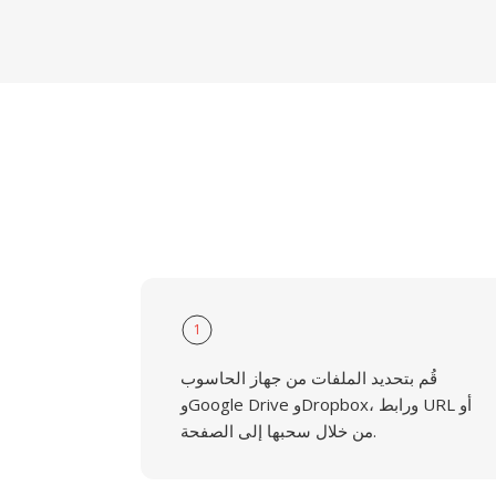
1
قُم بتحديد الملفات من جهاز الحاسوب
وGoogle Drive وDropbox، ورابط URL أو
من خلال سحبها إلى الصفحة.