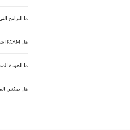
ما البرامج التي تقرأ
هل IRCAM شائع؟
ما الجودة الم
هل يمكنني الم