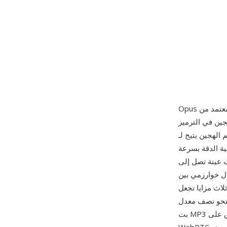
ترميز — SILK للكلام وCELT للموسيقى — في خوارزمية واحدة تمزج بينهما بناءً على نوع
مرمّز آخر تقريباً عبر نطاق واسع
انية، وموسيقى عالية الدقة بسرعة
 510 كيلوبت/ثانية، ومعدلات عينة تصل إلى
ه أقل زمن انتقال خوارزمي بين
بنحو نصف معدل
بت MP3 ويتفوق على AAC بمعدلات مكافئة. وزمن الاستجابة المنخفض يجعله المرمّز الإلزامي لـ