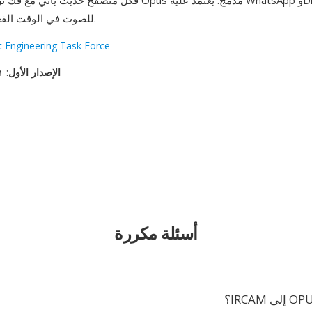
وYouTube للصوت في الوقت الفعلي.
t Engineering Task Force
الإصدار الأول
: ١١ سبتمبر، ٢٠١٢
أسئلة مكررة