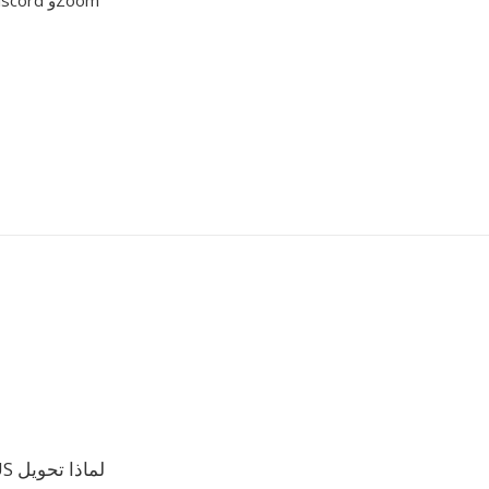
لماذا تحويل OPUS إلى IRCAM؟