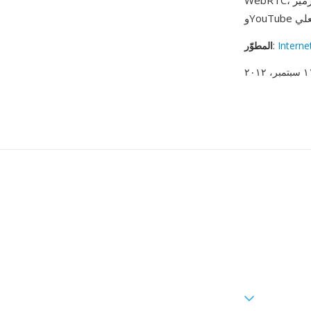
WebRTC، فكل متصفح حديث يأتي مع فك ترميز Opus مدمج. يعتمد عليه WhatsApp وDiscord وZoom
Interne
:
المطوّر