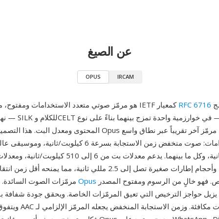
عن الصيغ
OPUS
IRCAM
عام 2012. يدمج
RFC 6716
Opus هو مرمّز صوتي متعدد الاستخدامات ومفتوح، معتمد من IETF كمعيار
نهجين في ال
المحتوى ومعدل البت. هذا التصميم الهجين يتيح لـ Opus التفوق على أي 
من الاستخدامات: صوت منخفض زمن الاستجابة بسرعة 6 كيلوبت/ث
128 كيلوبت/ثانية، وكل ما بينهما. يدعم معدلات بت من 6 إلى
48 كيلوهرتز، وأحجام إطارات صغيرة تصل إلى 2.5 مللي ثانية، مما يمنح
مقنعاً بشكل خاص. فهو خالٍ من الرسوم ومفتوح المصدر
Opus
مرمّزات الصوت السائدة. ثلاث مزايا تجعل
 يزيل حواجز الترخيص التي تعيق المرمّزات الخاصة. ويحقق جودة شفافة 