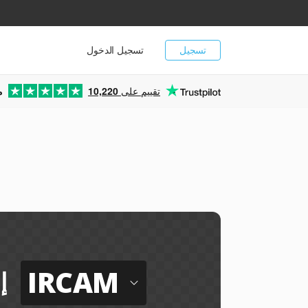
تسجيل
تسجيل الدخول
تقييم على
10,220
م
IRCAM
إ