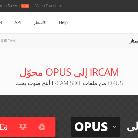
xt to Speech
Video Translator
Help
الأسعار
API
R
متاز
OPUS إلى IRCAM
محوّل OPUS إلى IRCAM
أنتج صوت بحث IRCAM SDIF من ملفات OPUS
OPUS
لى