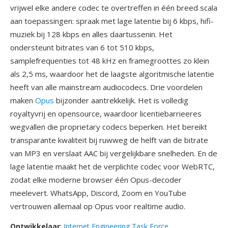
vrijwel elke andere codec te overtreffen in één breed scala
aan toepassingen: spraak met lage latentie bij 6 kbps, hifi-
muziek bij 128 kbps en alles daartussenin. Het
ondersteunt bitrates van 6 tot 510 kbps,
samplefrequenties tot 48 kHz en framegroottes zo klein
als 2,5 ms, waardoor het de laagste algoritmische latentie
heeft van alle mainstream audiocodecs. Drie voordelen
maken
Opus
bijzonder aantrekkelijk. Het is volledig
royaltyvrij en opensource, waardoor licentiebarrieeres
wegvallen die proprietary codecs beperken. Het bereikt
transparante kwaliteit bij ruwweg de helft van de bitrate
van MP3 en verslaat AAC bij vergelijkbare snelheden. En de
lage latentie maakt het de verplichte codec voor WebRTC,
zodat elke moderne browser één Opus-decoder
meelevert. WhatsApp, Discord, Zoom en YouTube
vertrouwen allemaal op Opus voor realtime audio.
Ontwikkelaar
:
Internet Engineering Task Force