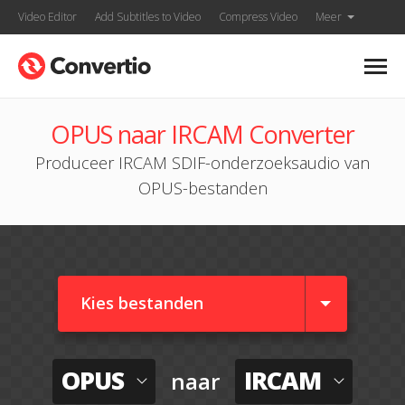
Video Editor
Add Subtitles to Video
Compress Video
Meer
OPUS naar IRCAM Converter
Produceer IRCAM SDIF-onderzoeksaudio van
OPUS-bestanden
Kies bestanden
OPUS
IRCAM
naar