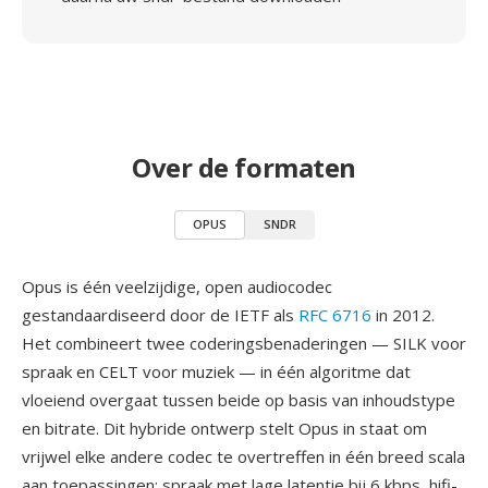
Over de formaten
OPUS
SNDR
Opus is één veelzijdige, open audiocodec
gestandaardiseerd door de IETF als
RFC 6716
in 2012.
Het combineert twee coderingsbenaderingen — SILK voor
spraak en CELT voor muziek — in één algoritme dat
vloeiend overgaat tussen beide op basis van inhoudstype
en bitrate. Dit hybride ontwerp stelt Opus in staat om
vrijwel elke andere codec te overtreffen in één breed scala
aan toepassingen: spraak met lage latentie bij 6 kbps, hifi-