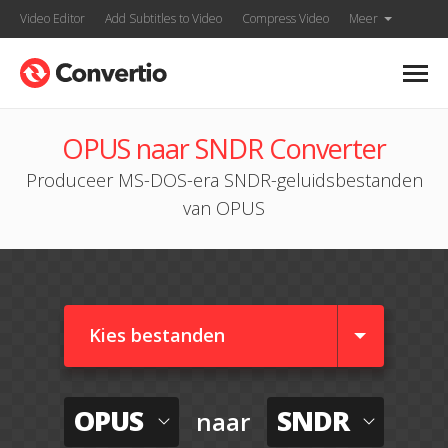
Video Editor
Add Subtitles to Video
Compress Video
Meer
OPUS naar SNDR Converter
Produceer MS-DOS-era SNDR-geluidsbestanden
van OPUS
Kies bestanden
OPUS
SNDR
naar