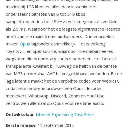
muziek bij 128 kbps en alles daartussenin. Het
ondersteunt bitrates van 6 tot 510 kbps,
samplefrequenties tot 48 kHz en framegroottes zo klein
als 2,5 ms, waardoor het de laagste algoritmische latentie
heeft van alle mainstream audiocodecs. Drie voordelen
maken
Opus
bijzonder aantrekkelijk. Het is volledig
royaltyvrij en opensource, waardoor licentiebarrieeres
wegvallen die proprietary codecs beperken. Het bereikt
transparante kwaliteit bij ruwweg de helft van de bitrate
van MP3 en verslaat AAC bij vergelijkbare snelheden. En de
lage latentie maakt het de verplichte codec voor WebRTC,
zodat elke moderne browser één Opus-decoder
meelevert. WhatsApp, Discord, Zoom en YouTube
vertrouwen allemaal op Opus voor realtime audio.
Ontwikkelaar
:
Internet Engineering Task Force
Eerste release
: 11 september 2012