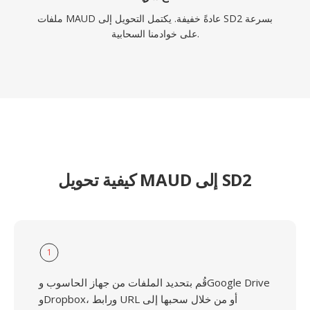
ملفات MAUD عادةً خفيفة. يكتمل التحويل إلى SD2 بسرعة
على خوادمنا السحابية.
كيفية تحويل MAUD إلى SD2
1
قُم بتحديد الملفات من جهاز الحاسوب وGoogle Drive
وDropbox، ورابط URL أو من خلال سحبها إلى