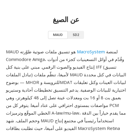
عن الصيغ
MAUD
SD2
لمنصة
MacroSystem
MAUD هو تنسيق ملفات صوتية طوّرته
Commodore Amiga، وقُدّم في أوائل التسعينيات كجزء من أدوات
إنتاج الفيديو والصوت الرقمي. مبني على بنية كتل IFF (تنسيق
تبادل الملفات) لأميغا، تنظّم ملفات MAUD البيانات في كتل محددة
بوضوح — MHDR للترويسة وMDAT لبيانات العينات وكتل تعليقات
اختيارية للبيانات الوصفية. يدعم التنسيق تخطيطات أحادية وستيريو
بعمق بت 8 أو 16 بت ومعدلات عينة تصل إلى 48 كيلوهرتز، وهي
مواصفات بمستوى احترافي على عتاد أميغا. يتوفر كل من PCM
الخطي الموقّع وترميزات A-law/mu-law، مما يقدم خياراً بين الدقة
وحجم الملف. شهد MAUD استخداماً رئيسياً في مجتمع إنتاج
الفيديو على أميغا، حيث تطلبت بطاقات MacroSystem Retina