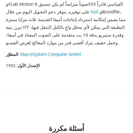
وVLab Motion صوتاً متزامناً لم يكن تنسيق 8SVX القياسي قادراً
وlibsndfile،
SoX
على توفيره. يتوفر دعم التحويل اليوم من خلال
مما يضمن إمكانية استرداد إنتاجات أميغا القديمة. ثلاث مزايا مميزة
تبرز: بنية IFF النظيفة التي يمكن لأي محلل واعٍ بالكتل التنقل فيها،
وقدرة ستيريو بدقة 16 بت متقدمة على الصوت المعتاد في أميغا،
وحمل خفيف يترك أقصى قدر من موارد المعالج لعرض الفيديو.
MacroSystem Computer GmbH
:
المطوّر
الإصدار الأول
: 1992
أسئلة مكررة