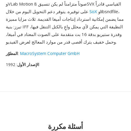
وVLab Motion صوتاً متزامناً لم يكن تنسيق 8SVX القياسي قادراً
وlibsndfile،
SoX
على توفيره. يتوفر دعم التحويل اليوم من خلال
مما يضمن إمكانية استرداد إنتاجات أميغا القديمة. ثلاث مزايا مميزة
تبرز: بنية IFF النظيفة التي يمكن لأي محلل واعٍ بالكتل التنقل فيها،
وقدرة ستيريو بدقة 16 بت متقدمة على الصوت المعتاد في أميغا،
وحمل خفيف يترك أقصى قدر من موارد المعالج لعرض الفيديو.
MacroSystem Computer GmbH
:
المطوّر
الإصدار الأول
: 1992
أسئلة مكررة