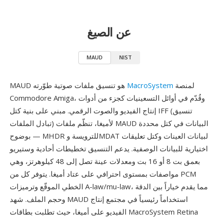
عن الصيغ
MAUD
NIST
لمنصة
MacroSystem
MAUD هو تنسيق ملفات صوتية طوّرته
Commodore Amiga، وقُدّم في أوائل التسعينيات كجزء من أدوات
إنتاج الفيديو والصوت الرقمي. مبني على بنية كتل IFF (تنسيق
تبادل الملفات) لأميغا، تنظّم ملفات MAUD البيانات في كتل محددة
بوضوح — MHDR للترويسة وMDAT لبيانات العينات وكتل تعليقات
اختيارية للبيانات الوصفية. يدعم التنسيق تخطيطات أحادية وستيريو
بعمق بت 8 أو 16 بت ومعدلات عينة تصل إلى 48 كيلوهرتز، وهي
مواصفات بمستوى احترافي على عتاد أميغا. يتوفر كل من PCM
الخطي الموقّع وترميزات A-law/mu-law، مما يقدم خياراً بين الدقة
وحجم الملف. شهد MAUD استخداماً رئيسياً في مجتمع إنتاج
الفيديو على أميغا، حيث تطلبت بطاقات MacroSystem Retina