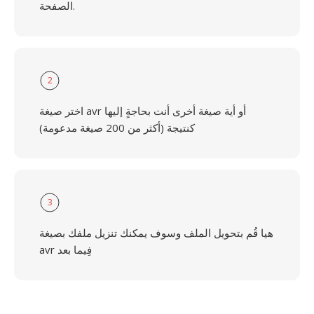
الصفحة.
2
اختر صيغة avr أو أية صيغة أخرى أنت بحاجةٍ إليها
كنتيجة (أكثر من 200 صيغة مدعومة)
3
هيا قُم بتحويل الملف وسوف يمكنك تنزيل ملفك بصيغة
avr فِيما بعد