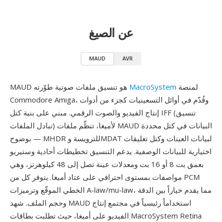
عن الصيغ
MAUD
AVR
لمنصة
MacroSystem
MAUD هو تنسيق ملفات صوتية طوّرته
Commodore Amiga، وقُدّم في أوائل التسعينيات كجزء من أدوات
إنتاج الفيديو والصوت الرقمي. مبني على بنية كتل IFF (تنسيق
تبادل الملفات) لأميغا، تنظّم ملفات MAUD البيانات في كتل محددة
بوضوح — MHDR للترويسة وMDAT لبيانات العينات وكتل تعليقات
اختيارية للبيانات الوصفية. يدعم التنسيق تخطيطات أحادية وستيريو
بعمق بت 8 أو 16 بت ومعدلات عينة تصل إلى 48 كيلوهرتز، وهي
مواصفات بمستوى احترافي على عتاد أميغا. يتوفر كل من PCM
الخطي الموقّع وترميزات A-law/mu-law، مما يقدم خياراً بين الدقة
وحجم الملف. شهد MAUD استخداماً رئيسياً في مجتمع إنتاج
الفيديو على أميغا، حيث تطلبت بطاقات MacroSystem Retina