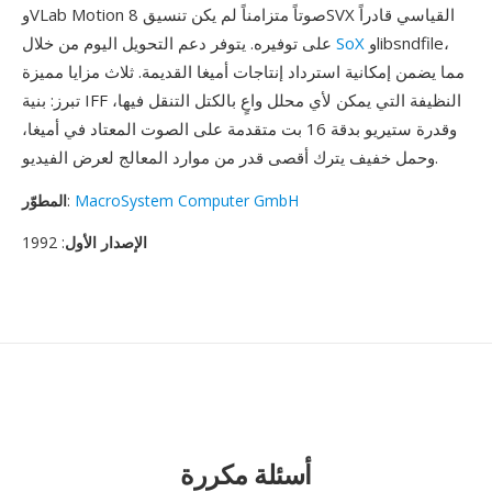
وVLab Motion صوتاً متزامناً لم يكن تنسيق 8SVX القياسي قادراً
وlibsndfile،
SoX
على توفيره. يتوفر دعم التحويل اليوم من خلال
مما يضمن إمكانية استرداد إنتاجات أميغا القديمة. ثلاث مزايا مميزة
تبرز: بنية IFF النظيفة التي يمكن لأي محلل واعٍ بالكتل التنقل فيها،
وقدرة ستيريو بدقة 16 بت متقدمة على الصوت المعتاد في أميغا،
وحمل خفيف يترك أقصى قدر من موارد المعالج لعرض الفيديو.
MacroSystem Computer GmbH
:
المطوّر
الإصدار الأول
: 1992
أسئلة مكررة