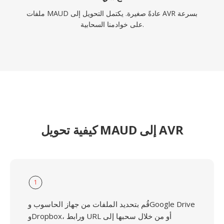
ملفات MAUD عادةً صغيرة. يكتمل التحويل إلى AVR بسرعة
على خوادمنا السحابية.
كيفية تحويل MAUD إلى AVR
1
قُم بتحديد الملفات من جهاز الحاسوب وGoogle Drive
وDropbox، ورابط URL أو من خلال سحبها إلى