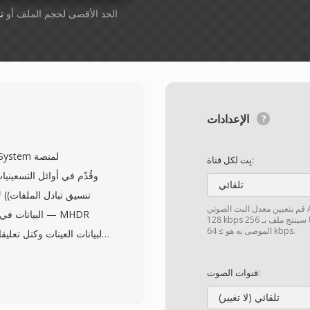
أسقِط الملفات هنا. 1 GB الحد الأقصى لحجم الملف أو
ت
الإعدادات
بِت لكل قناة:
تلقائي
وتي AAC
128 kbps المحدّد هنا سينتج ملف بـ 256 kbps. إذا تم اختيار "مخصّص"، فإن النطاق
الموصى به هو ≥ 64 kbps.
عينة تص
قنوات الصوت:
تلقائي (لا تغيير)