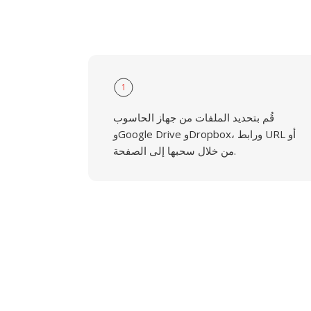
1
قُم بتحديد الملفات من جهاز الحاسوب
وGoogle Drive وDropbox، ورابط URL أو
من خلال سحبها إلى الصفحة.