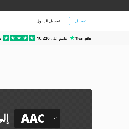
تسجيل
تسجيل الدخول
تقييم على
10,220
م
AAC
إل