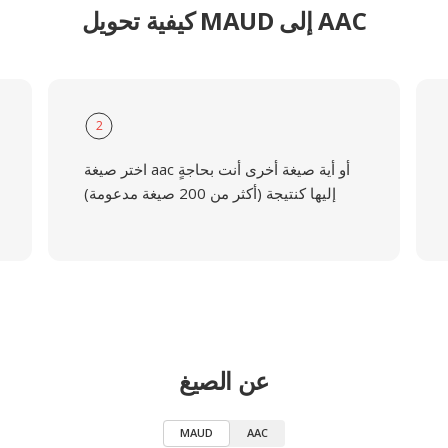
كيفية تحويل MAUD إلى AAC
2
اختر صيغة aac أو أية صيغة أخرى أنت بحاجةٍ
إليها كنتيجة (أكثر من 200 صيغة مدعومة)
عن الصيغ
MAUD
AAC