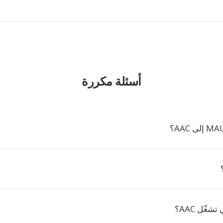
أسئلة مكررة
شغّل AAC؟