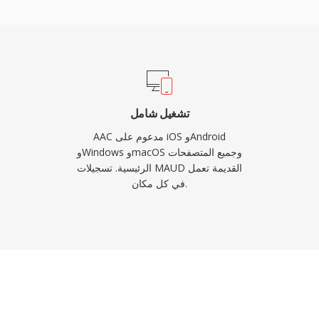
وسائط حديث تقريباً يتعامل مع محتوى AAC أصلياً دون إضافات.
تشغيل شامل
AAC مدعوم على iOS وAndroid
وWindows وmacOS وجميع المتصفحات
الرئيسية. تسجيلات MAUD القديمة تعمل
في كل مكان.