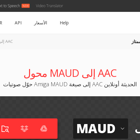
xt to Speech
Video Translator
Help
الأسعار
API
R
متاز
MAUD إلى AAC
محول MAUD إلى AAC
حوّل صوتيات Amiga MAUD إلى صيغة AAC الحديثة أونلاين
MAUD
ى