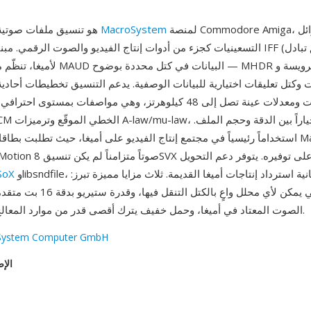
لمنصة Commodore Amiga، وقُدّم في أوائل
MacroSystem
MAUD هو تنسيق ملفات صوتية طوّرته
التسعينيات كجزء من أدوات إنتاج الفيديو والصوت الرقمي. مبني على بنية كتل
ات وكتل تعليقات اختيارية للبيانات الوصفية. يدعم التنسيق تخطيطات أحادي
بت 8 أو 16 بت ومعدلات عينة تصل إلى 48 كيلوهرتز، وهي مواصفات بمستوى 
وlibsndfile، مما يضمن إمكانية استرداد إنتاجات أميغا القديمة. ثلاث مزايا مميزة تبرز:
SoX
الصوت المعتاد في أميغا، وحمل خفيف يترك أقصى قدر من موارد المعالج لعرض الفيديو.
System Computer GmbH
الإص