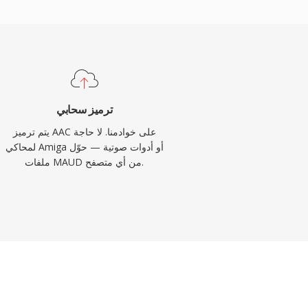
ترميز سحابي
يتم ترميز AAC على خوادمنا. لا حاجة
لمحاكي Amiga أو أدوات صوتية — حوّل
ملفات MAUD من أي متصفح.