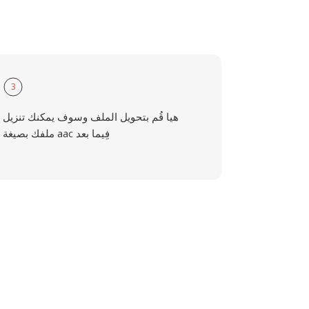
3
هيا قُم بتحويل الملف وسوف يمكنك تنزيل
ملفك بصيغة aac فِيما بعد