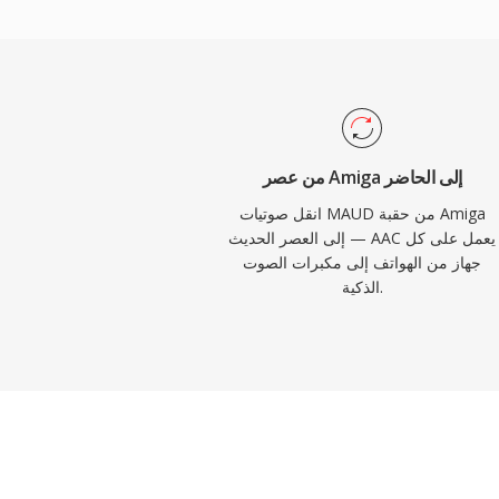
الاعتماد الواسع من Apple وغيرها يضمن أن كل جهاز ومتصفح ومشغّل
من عصر Amiga إلى الحاضر
انقل صوتيات MAUD من حقبة Amiga
إلى العصر الحديث — AAC يعمل على كل
جهاز من الهواتف إلى مكبرات الصوت
الذكية.