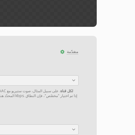
متقدّمة
لكل قناة
. على سبيل المثال، صوت ستيريو مع
قم بتعيين معدل البت الص