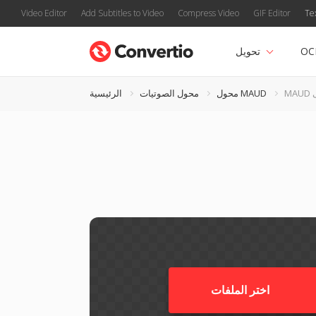
Video Editor
Add Subtitles to Video
Compress Video
GIF Editor
Te
OC
تحويل
محول MAUD
محول الصوتيات
الرئيسية
اختر الملفات