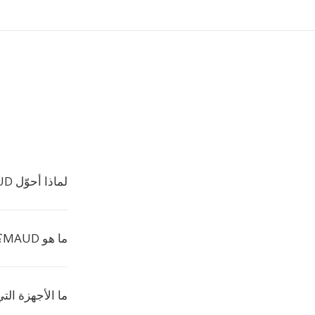
لماذا أحوّل MAUD إلى AAC؟
ما هو MAUD؟
ما الأجهزة التي ت