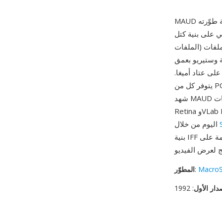
 IFF (تنسيق تبادل
الملفات) لأميغا، تنظّم ملفات MAUD البيانات في كتل محددة بوضوح — MHDR للترويسة وMDAT
ة وستيريو بعمق
احترافي على عتاد أميغا.
يتوفر كل من PCM الخطي الموقّع وترميزات A-law/mu-law، مما يقدم خياراً بين الدقة وحجم الملف.
شهد MAUD استخداماً رئيسياً في مجتمع إنتاج الفيديو على أميغا، حيث تطلبت بطاقات MacroSystem
Retina وVLab Motion صوتاً متزامناً لم يكن تنسيق 8SVX القياسي قادراً على توفيره. يتوفر دعم التحويل
اليوم من خلال
بنية IFF النظيفة التي يمكن لأي محلل واعٍ بالكتل التنقل فيها، وقدرة ستيريو بدقة 16 بت متقدمة على
Macro
:
المطوّر
دار الأول
: 1992