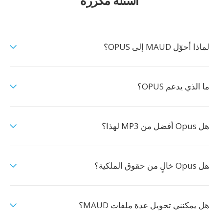
أسئلة مكررة
لماذا أحوّل MAUD إلى OPUS؟
ما الذي يدعم OPUS؟
هل Opus أفضل من MP3 لهذا؟
هل Opus خالٍ من حقوق الملكية؟
هل يمكنني تحويل عدة ملفات MAUD؟