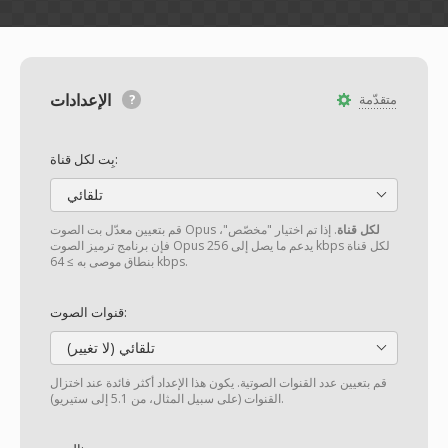
الإعدادات
متقدّمة
بِت لكل قناة:
تلقائي
لكل قناة
. إذا تم اختيار "مخصّص"،
قم بتعيين معدّل بت الصوت Opus
فإن برنامج ترميز الصوت Opus يدعم ما يصل إلى 256 kbps لكل قناة
بنطاق موصى به ≥ 64 kbps.
قنوات الصوت:
تلقائي (لا تغيير)
قم بتعيين عدد القنوات الصوتية. يكون هذا الإعداد أكثر فائدة عند اختزال
القنوات (على سبيل المثال، من 5.1 إلى ستيريو).