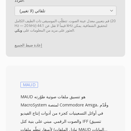
التردد:
تلقائي (لا تغيير)
قم بتعيين معدل عينة الصوت. تتطلّب الموسيقى ذات الطيف الكامل (20
Hz — 20 kHz) قيماً لا تقل عن 44.1 kHz لتحقيق الشفافية. يمكن
.
العثور على مزيد من المعلومات على
ويكي
إعادة ضبط الجميع
MAUD
MAUD هو تنسيق ملفات صوتية طوّرته
MacroSystem لمنصة Commodore Amiga، وقُدّم
في أوائل التسعينيات كجزء من أدوات إنتاج الفيديو
والصوت الرقمي. مبني على بنية كتل IFF (تنسيق
تبادل الملفات) لأميغا، تنظّم ملفات MAUD البيانات