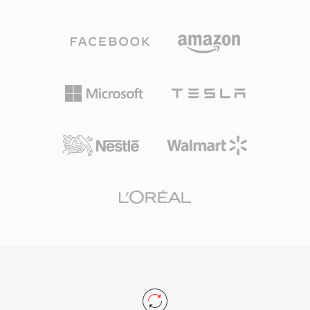
128 كيلوبت/ثانية، وكل ما بينهما. يدعم معدلات بت
قدر من موارد المعالج لعرض الفيديو.
من 6 إلى 510 كيلوبت/ثانية، ومعدلات عينة تصل إلى
48 كيلوهرتز، وأحجام إطارات صغيرة تصل إلى 2.5
مللي ثانية، مما يمنحه أقل زمن انتقال خوارزمي بين
مرمّزات الصوت السائدة. ثلاث مزايا تجعل Opus
مقنعاً بشكل خاص. فهو خالٍ من الرسوم ومفتوح
المصدر بالكامل، مما يزيل حواجز الترخيص التي تعيق
المرمّزات الخاصة. ويحقق جودة شفافة بنحو نصف
معدل بت MP3 ويتفوق على AAC بمعدلات مكافئة.
وزمن الاستجابة المنخفض يجعله المرمّز الإلزامي لـ
WebRTC، فكل متصفح حديث يأتي مع فك ترميز
Opus مدمج. يعتمد عليه WhatsApp وDiscord
وZoom وYouTube للصوت في الوقت الفعلي.