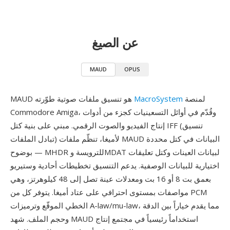
عن الصيغ
MAUD
OPUS
لمنصة
MacroSystem
MAUD هو تنسيق ملفات صوتية طوّرته
Commodore Amiga، وقُدّم في أوائل التسعينيات كجزء من أدوات
إنتاج الفيديو والصوت الرقمي. مبني على بنية كتل IFF (تنسيق
تبادل الملفات) لأميغا، تنظّم ملفات MAUD البيانات في كتل محددة
بوضوح — MHDR للترويسة وMDAT لبيانات العينات وكتل تعليقات
اختيارية للبيانات الوصفية. يدعم التنسيق تخطيطات أحادية وستيريو
بعمق بت 8 أو 16 بت ومعدلات عينة تصل إلى 48 كيلوهرتز، وهي
مواصفات بمستوى احترافي على عتاد أميغا. يتوفر كل من PCM
الخطي الموقّع وترميزات A-law/mu-law، مما يقدم خياراً بين الدقة
وحجم الملف. شهد MAUD استخداماً رئيسياً في مجتمع إنتاج