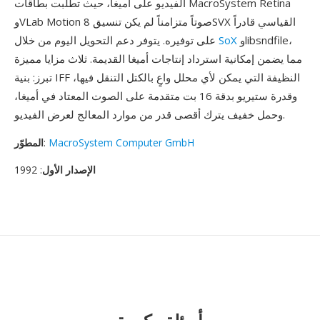
الفيديو على أميغا، حيث تطلبت بطاقات MacroSystem Retina
وVLab Motion صوتاً متزامناً لم يكن تنسيق 8SVX القياسي قادراً
وlibsndfile،
SoX
على توفيره. يتوفر دعم التحويل اليوم من خلال
مما يضمن إمكانية استرداد إنتاجات أميغا القديمة. ثلاث مزايا مميزة
تبرز: بنية IFF النظيفة التي يمكن لأي محلل واعٍ بالكتل التنقل فيها،
وقدرة ستيريو بدقة 16 بت متقدمة على الصوت المعتاد في أميغا،
وحمل خفيف يترك أقصى قدر من موارد المعالج لعرض الفيديو.
MacroSystem Computer GmbH
:
المطوّر
الإصدار الأول
: 1992