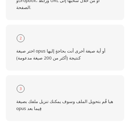
وDropbox، ورابط URL أو من خلال سحبها إلى
الصفحة.
2
اختر صيغة opus أو أية صيغة أخرى أنت بحاجةٍ إليها
كنتيجة (أكثر من 200 صيغة مدعومة)
3
هيا قُم بتحويل الملف وسوف يمكنك تنزيل ملفك بصيغة
opus فِيما بعد