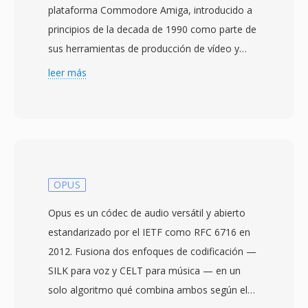
plataforma Commodore Amiga, introducido a
principios de la decada de 1990 como parte de
sus herramientas de producción de vídeo y
audio digital. Construido sobre la arquitectura
leer más
de bloques IFF (Interchange File Format) de
Amiga, los archivos MAUD organizan los datos
en bloques claramente delimitados — MHDR
para la cabecera, MDAT para los datos de
muestras y bloques opcionales de anotacion
para metadatos. El formato soporta
OPUS
configuraciones mono y estéreo con
Opus es un códec de audio versátil y abierto
profundidades de bits de 8 o 16 bits y
estandarizado por el IETF como RFC 6716 en
frecuencias de muestreo de hasta 48 kHz, lo
2012. Fusiona dos enfoques de codificación —
qué representaba especificaciones de grado
SILK para voz y CELT para música — en un
profesional en el hardware Amiga. Tanto PCM
solo algoritmo qué combina ambos según el
lineal con signo como codificaciones A-