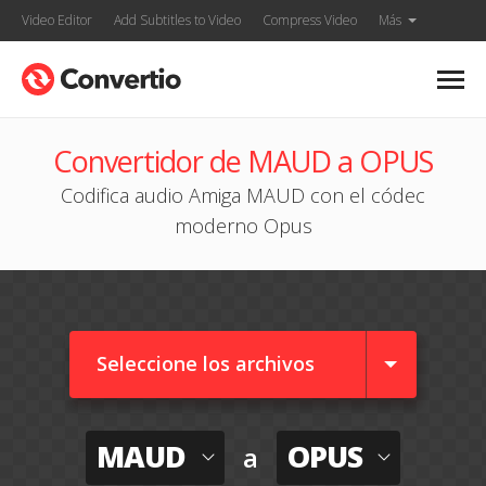
Video Editor
Add Subtitles to Video
Compress Video
Más
Convertidor de MAUD a OPUS
Codifica audio Amiga MAUD con el códec
moderno Opus
Seleccione los archivos
MAUD
OPUS
a