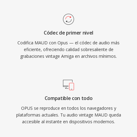
mitad de la tasa de bits de MP3 y supera a AAC
disponible para la renderizacion de vídeo.
a tasas equivalentes. Y su baja latencia lo
convierte en el códec obligatorio para
WebRTC, por lo qué cada navegador moderno
Códec de primer nivel
incluye un decodificador Opus. WhatsApp,
Codifica MAUD con Opus — el códec de audio más
Discord, Zoom y YouTube confian en Opus
eficiente, ofreciendo calidad sobresaliente de
para el audio en tiempo real.
grabaciones vintage Amiga en archivos mínimos.
Compatible con todo
OPUS se reproduce en todos los navegadores y
plataformas actuales. Tu audio vintage MAUD queda
accesible al instante en dispositivos modernos.