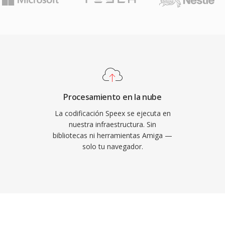
tiempo real a la
aliente es su naturaleza
o qué permitio a los
en productos tanto
ex también incluye
 ruido y control
s códecs rivales
Procesamiento en la nube
as. Aunque sus creadores
La codificación Speex se ejecuta en
cesor desde 2012, Speex
nuestra infraestructura. Sin
bibliotecas ni herramientas Amiga —
 heredados, grabaciones
solo tu navegador.
e su decodificador