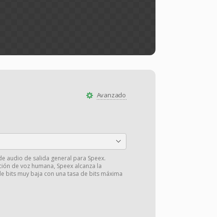
Avanzado
 de audio de salida general para Speex.
ción de voz humana, Speex alcanza la
de bits muy baja con una tasa de bits máxima