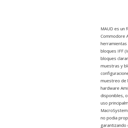
MAUD es un fo
Commodore Ami
herramientas 
bloques IFF (
bloques clar
muestras y bl
configuracion
muestreo de h
hardware Amig
disponibles, o
uso principal
MacroSystem R
no podia prop
garantizando 