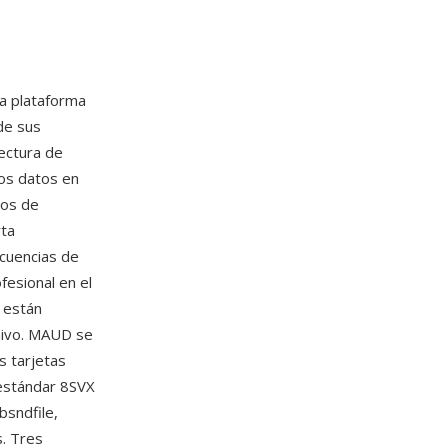
a plataforma
de sus
tectura de
los datos en
tos de
rta
ecuencias de
esional en el
 están
chivo. MAUD se
s tarjetas
 estándar 8SVX
ibsndfile,
s. Tres