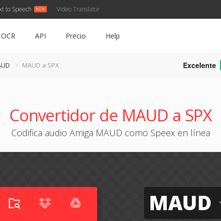
xt to Speech
Video Translator
OCR
API
Precio
Help
Excelente
AUD
MAUD a SPX
Convertidor de MAUD a SPX
Codifica audio Amiga MAUD como Speex en línea
MAUD