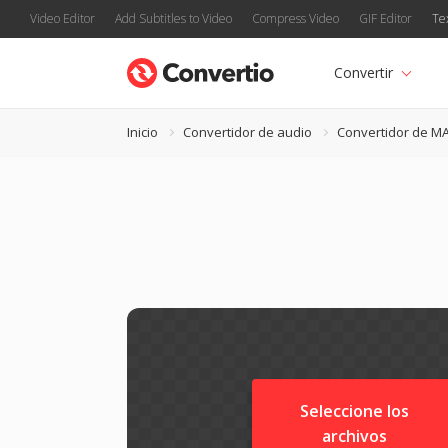
Video Editor
Add Subtitles to Video
Compress Video
GIF Editor
Te
Convertir
Inicio
Convertidor de audio
Convertidor de M
Seleccione los
archivos