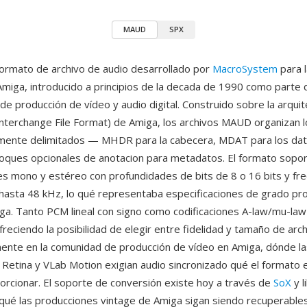
MAUD
SPX
rmato de archivo de audio desarrollado por
MacroSystem
para l
ga, introducido a principios de la decada de 1990 como parte 
de producción de vídeo y audio digital. Construido sobre la arqui
Interchange File Format) de Amiga, los archivos MAUD organizan 
amente delimitados — MHDR para la cabecera, MDAT para los da
oques opcionales de anotacion para metadatos. El formato sopo
es mono y estéreo con profundidades de bits de 8 o 16 bits y fr
asta 48 kHz, lo qué representaba especificaciones de grado prof
a. Tanto PCM lineal con signo como codificaciones A-law/mu-law
freciendo la posibilidad de elegir entre fidelidad y tamaño de ar
mente en la comunidad de producción de vídeo en Amiga, dónde la
etina y VLab Motion exigian audio sincronizado qué el formato
orcionar. El soporte de conversión existe hoy a través de
SoX
y l
qué las producciones vintage de Amiga sigan siendo recuperable