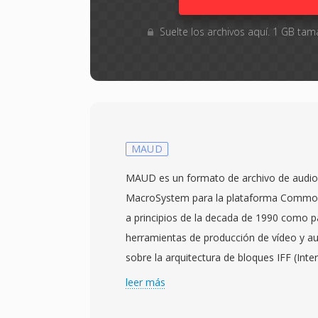
Suelte los archivos aquí. 1 GB t
MAUD
MAUD es un formato de archivo de audio 
MacroSystem para la plataforma Commod
a principios de la decada de 1990 como p
herramientas de producción de vídeo y aud
sobre la arquitectura de bloques IFF (Int
Amiga, los archivos MAUD organizan los 
leer más
claramente delimitados — MHDR para la
los datos de muestras y bloques opciona