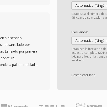
Automático (Ningún
aciones mono y estéreo
y frecuencias de
Establezca el número de c
útil cuando se mezclan can
ntaba especificaciones
a. Tanto PCM lineal con
Frecuencia:
stán disponibles,
ierto diseñado
fidelidad y tamaño de
Automático (Ningún
z, desarrollado por
la comunidad de
Establece la frecuencia d
ion. Lanzado por primera
espectro completo (20 Hz -
 tarjetas MacroSystem
kHz para lograr la transp
 sobre IP,
onizado qué el formato
en el
wiki
.
dónde la palabra hablada
soporte de conversión
avés de una red. Los
arantizando qué las
Restablecer todo
 con Speex dentro de un
do recuperables. Tres
ion del códec para voz
limpia basada en IFF
 Se admiten tres
oques, capacidad estéreo
ha a 8 kHz, banda ancha
Amiga, y una sobrecarga
junto con codificación
onible para la