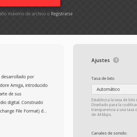
amaño máximo de archivo o
Registrarse
Ajustes
desarrollado por
Tasa de bits:
ore Amiga, introducido
Automático
arte de sus
Establezca la tasa de bits
io digital. Construido
Diseñado para la codifica
transparencia a una tasa 
erchange File Format) de
de 44 kbps.
datos en bloques
 cabecera, MDAT para
Canales de sonido:
les de anotacion para