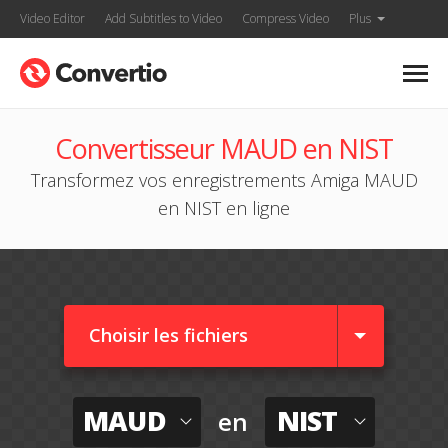
Video Editor
Add Subtitles to Video
Compress Video
Plus
Convertisseur MAUD en NIST
Transformez vos enregistrements Amiga MAUD
en NIST en ligne
Choisir les fichiers
MAUD
NIST
en