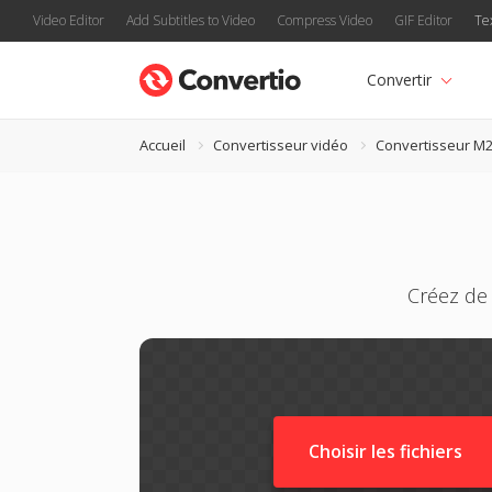
Video Editor
Add Subtitles to Video
Compress Video
GIF Editor
Te
Convertir
Accueil
Convertisseur vidéo
Convertisseur M
Créez de 
Choisir les fichiers