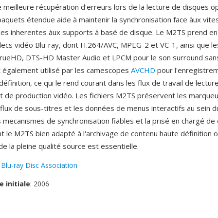
 meilleure récupération d'erreurs lors de la lecture de disques o
paquets étendue aide à maintenir la synchronisation face àux vit
bles inherentes àux supports à basé de disque. Le M2TS prend en
decs vidéo Blu-ray, dont H.264/AVC, MPEG-2 et VC-1, ainsi que l
TrueHD, DTS-HD Master Audio et LPCM pour le son surround sans
 également utilisé par les camescopes
AVCHD
pour l'enregistre
éfinition, ce qui le rend courant dans les flux de travail de lectu
et de production vidéo. Les fichiers M2TS préservent les marque
 flux de sous-titres et les données de menus interactifs au sein d
s mecanismes de synchronisation fiables et la prisé en chargé de
t le M2TS bien adapté à l'archivage de contenu haute définition o
e la pleine qualité source est essentielle.
:
Blu-ray Disc Association
e initiale
: 2006