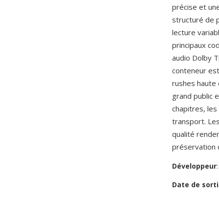
précise et une
structuré de 
lecture varia
principaux co
audio Dolby 
conteneur est
rushes haute d
grand public 
chapitres, les
transport. Le
qualité renden
préservation d
Développeur
Date de sorti