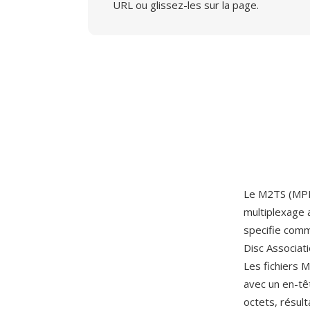
URL ou glissez-les sur la page.
Le M2TS (MPEG
multiplexage 
specifie comm
Disc Associat
Les fichiers 
avec un en-tê
octets, résul