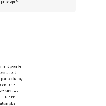
juste après
ement pour le
format est
par la Blu-ray
x en 2006.
port MPEG-2
et de 188
ation plus