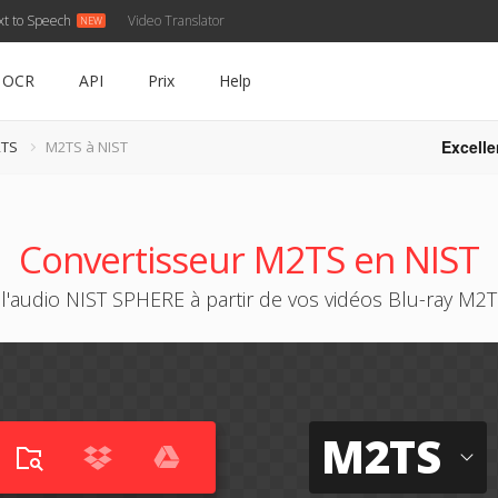
xt to Speech
Video Translator
OCR
API
Prix
Help
Excelle
2TS
M2TS à NIST
Convertisseur M2TS en NIST
l'audio NIST SPHERE à partir de vos vidéos Blu-ray M2T
M2TS