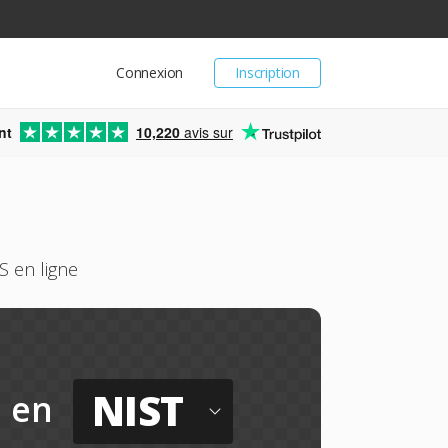
Connexion
Inscription
nt
10,220
avis sur
S en ligne
NIST
en