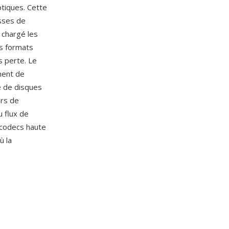
ptiques. Cette
esses de
 chargé les
es formats
 perte. Le
ment de
re de disques
urs de
u flux de
 codecs haute
ù la