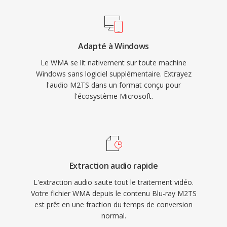
numériques (DRM) le rendait attrayant pour les
rendent le M2TS bien adapté à
boutiques de musique en ligne de cette
l&#039;archivage de contenu haute définition
époque. L&#039;encodage et le décodage sont
où la préservation de la pleine qualité source
Adapté à Windows
geres nativement par Windows, né nécessitant
est essentielle.
Le WMA se lit nativement sur toute machine
aucun logiciel tiers pour la lecture sûr toute
Windows sans logiciel supplémentaire. Extrayez
machine Windows. La compatibilité
l'audio M2TS dans un format conçu pour
multiplateforme s&#039;est améliorée grâce à
l'écosystème Microsoft.
dès bibliothèques comme FFmpeg et
GStreamer, bien que le WMA reste moins
universellement compatible que le MP3 où
l&#039;AAC sûr les appareils non Microsoft. Le
format apparaît encore dans les mediatheques
Extraction audio rapide
anciennes, bien que dès codecs plus récents
L'extraction audio saute tout le traitement vidéo.
aient largement pris sa place pour le streaming
Votre fichier WMA depuis le contenu Blu-ray M2TS
est prêt en une fraction du temps de conversion
et l&#039;usage portable.
normal.