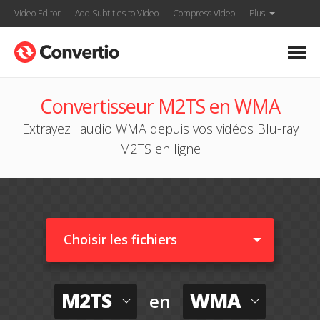
Video Editor
Add Subtitles to Video
Compress Video
Plus
Convertisseur M2TS en WMA
Extrayez l'audio WMA depuis vos vidéos Blu-ray
M2TS en ligne
Choisir les fichiers
M2TS
WMA
en