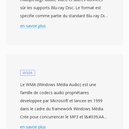
sûr les supports Blu-ray Disc. Le format est
specifie comme partie du standard Blu-ray Disc
Audio-Vidéo (BDAV) développé par la Blu-ray
en savoir plus
Disc Association, avec le lancement dès
premiers produits Blu-ray commerciaux en
2006. Les fichiers M2TS enveloppent le
contenu dans dès paquets de flux de transport
MPEG-2 avec un en-tête horodatage
supplémentaire de 4 octets ajoute à chaque
WMA
paquet de 188 octets, résultant en dès paquets
Le WMA (Windows Média Audio) est une
de 192 octets qui permettent une
famille de codecs audio propriétaires
synchronisation plus précise et une meilleure
developpee par Microsoft et lancee en 1999
récupération d&#039;erreurs lors de la lecture
dans le cadre du framework Windows Média.
de disques optiques. Cette structuré de
Crée pour concurrencer le MP3 et l&#039;AAC,
paquets étendue aide à maintenir la
le WMA Standard utilisé un codage perceptuel
en savoir plus
synchronisation face àux vitesses de lecture